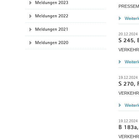
Meldungen 2023
PRESSEM
a
v
Meldungen 2022
Weiter
i
g
Meldungen 2021
20.12.2024
a
S 245, 
Meldungen 2020
t
i
VERKEHR
o
Weiter
n
19.12.2024
S 270, 
VERKEHR
Weiter
19.12.2024
B 183a,
VERKEHR