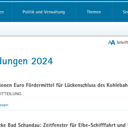
reifende
en
Politik und Verwaltung
Themen
Se
Schrif
dungen 2024
t
lionen Euro Fördermittel für Lückenschluss des Kohleba
ITTEILUNG
lesen
cke Bad Schandau: Zeitfenster für Elbe-Schifffahrt und