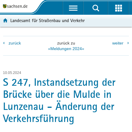
P
P
H
F
o
o
a
o
r
r
u
o
Landesamt für Straßenbau und Verkehr
t
t
p
t
a
a
t
e
l
l
i
r
zurück
zurück zu
weiter
ü
n
n
-
»Meldungen 2024«
b
a
h
B
e
v
a
e
r
i
l
r
g
g
t
e
10.05.2024
r
a
i
S 247, Instandsetzung der
e
t
c
Brücke über die Mulde in
i
i
h
f
o
Lunzenau - Änderung der
e
n
n
Verkehrsführung
d
e
N