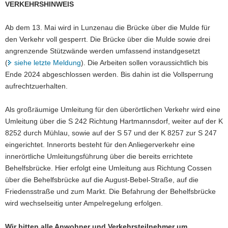
VERKEHRSHINWEIS
a
v
Ab dem 13. Mai wird in Lunzenau die Brücke über die Mulde für
i
den Verkehr voll gesperrt. Die Brücke über die Mulde sowie drei
g
angrenzende Stützwände werden umfassend instandgesetzt
a
(
siehe letzte Meldung
). Die Arbeiten sollen voraussichtlich bis
t
Ende 2024 abgeschlossen werden. Bis dahin ist die Vollsperrung
i
aufrechtzuerhalten.
o
n
Als großräumige Umleitung für den überörtlichen Verkehr wird eine
Umleitung über die S 242 Richtung Hartmannsdorf, weiter auf der K
8252 durch Mühlau, sowie auf der S 57 und der K 8257 zur S 247
eingerichtet. Innerorts besteht für den Anliegerverkehr eine
innerörtliche Umleitungsführung über die bereits errichtete
Behelfsbrücke. Hier erfolgt eine Umleitung aus Richtung Cossen
über die Behelfsbrücke auf die August-Bebel-Straße, auf die
Friedensstraße und zum Markt. Die Befahrung der Behelfsbrücke
wird wechselseitig unter Ampelregelung erfolgen.
Wir bitten alle Anwohner und Verkehrsteilnehmer um