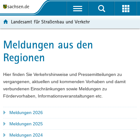
P
P
H
W
F
o
o
a
e
o
r
r
u
i
o
Landesamt für Straßenbau und Verkehr
t
t
p
t
t
a
a
t
e
e
l
l
i
r
r
Meldungen aus den
Hauptinhalt
ü
n
n
e
-
Regionen
b
a
h
I
B
e
v
a
n
e
r
i
l
f
r
Hier finden Sie Verkehrshinweise und Pressemitteilungen zu
g
g
t
o
e
vergangenen, aktuellen und kommenden Vorhaben und damit
r
a
r
i
verbundenen Einschränkungen sowie Meldungen zu
e
t
m
c
Fördervorhaben, Informationsveranstaltungen etc.
i
i
a
h
f
o
t
e
n
i
Meldungen 2026
n
o
Meldungen 2025
d
n
e
Meldungen 2024
N