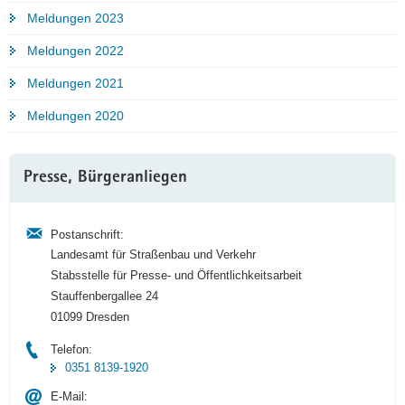
Meldungen 2023
a
v
Meldungen 2022
i
g
Meldungen 2021
a
Meldungen 2020
t
i
Weitere
o
Presse, Bürgeranliegen
Information
n
Postanschrift:
Landesamt für Straßenbau und Verkehr
Stabsstelle für Presse- und Öffentlichkeitsarbeit
Stauffenbergallee 24
01099 Dresden
Telefon:
0351 8139-1920
E-Mail: