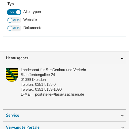
Typ
a
Alle Typen
v
i
Website
g
Dokumente
a
t
i
o
Footer-
Herausgeber
n
Bereich
Landesamt für Straßenbau und Verkehr
Stauffenbergallee 24
01099
Dresden
Telefon:
0351 8139-0
Telefax:
0351 8139-1090
E-Mail:
poststelle@lasuv.sachsen.de
Service
Verwandte Portale