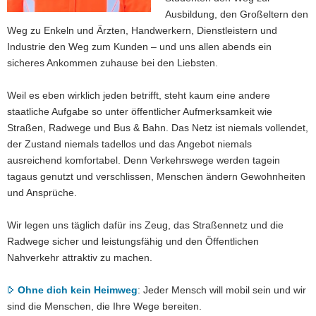
Ausbildung, den Großeltern den
a
Weg zu Enkeln und Ärzten, Handwerkern, Dienstleistern und
v
Industrie den Weg zum Kunden – und uns allen abends ein
i
sicheres Ankommen zuhause bei den Liebsten.
g
a
Weil es eben wirklich jeden betrifft, steht kaum eine andere
t
staatliche Aufgabe so unter öffentlicher Aufmerksamkeit wie
i
Straßen, Radwege und Bus & Bahn. Das Netz ist niemals vollendet,
o
der Zustand niemals tadellos und das Angebot niemals
n
ausreichend komfortabel. Denn Verkehrswege werden tagein
tagaus genutzt und verschlissen, Menschen ändern Gewohnheiten
und Ansprüche.
Wir legen uns täglich dafür ins Zeug, das Straßennetz und die
Radwege sicher und leistungsfähig und den Öffentlichen
Nahverkehr attraktiv zu machen.
Ohne dich kein Heimweg
: Jeder Mensch will mobil sein und wir
sind die Menschen, die Ihre Wege bereiten.