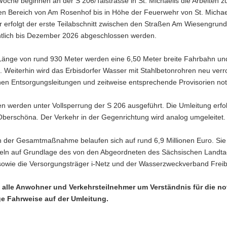
Woche beginnen an der S 206/Talstrasse in St. Michaelis die Arbeiten
n Bereich von Am Rosenhof bis in Höhe der Feuerwehr von St. Michaelis
 erfolgt der erste Teilabschnitt zwischen den Straßen Am Wiesengru
htlich bis Dezember 2026 abgeschlossen werden.
 Länge von rund 930 Meter werden eine 6,50 Meter breite Fahrbahn un
t. Weiterhin wird das Erbisdorfer Wasser mit Stahlbetonrohren neu ve
en Entsorgungsleitungen und zeitweise entsprechende Provisorien no
en werden unter Vollsperrung der S 206 ausgeführt. Die Umleitung erfol
Oberschöna. Der Verkehr in der Gegenrichtung wird analog umgeleitet.
n der Gesamtmaßnahme belaufen sich auf rund 6,9 Millionen Euro. Si
teln auf Grundlage des von den Abgeordneten des Sächsischen Landtag
sowie die Versorgungsträger i-Netz und der Wasserzweckverband Freiber
n alle Anwohner und Verkehrsteilnehmer um Verständnis für die
e Fahrweise auf der Umleitung.