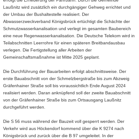
erfolgt die Erneuerung der Fahrbahn. Durch die Gemeinde
a
Laußnitz wird zusätzlich ein durchgängiger Gehweg errichtet und
v
der Umbau der Bushaltestelle realisiert. Der
i
Abwasserzweckverband Königsbrück ertüchtigt die Schächte der
g
Schmutzwasserkanalisation und verlegt im gesamten Baubereich
a
eine neue Regenwasserkanalisation. Die Deutsche Telekom wird in
t
Teilabschnitten Leerrohre für einen späteren Breitbandausbau
i
verlegen. Die Fertigstellung aller Arbeiten der
o
Gemeinschaftsmaßnahme ist Mitte 2025 geplant.
n
Die Durchführung der Bauarbeiten erfolgt abschnittsweise. Der
erste Bauabschnitt von der Schmelzbergstraße bis zum Abzweig
Gräfenhainer Straße soll bis voraussichtlich Ende August 2024
realisiert werden. Daran anknüpfend soll der zweite Bauabschnitt
von der Gräfenhainer Straße bis zum Ortsausgang Laußnitz
durchgeführt werden.
Die S 56 muss während der Bauzeit voll gesperrt werden. Der
Verkehr wird aus Höckendorf kommend über die K 9274 nach
Königsbrück und zurück über die B 97 umgeleitet. In der