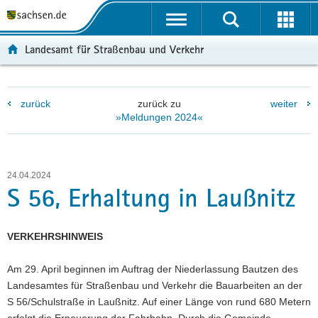
P
P
H
F
o
o
a
o
r
r
u
o
Landesamt für Straßenbau und Verkehr
t
t
p
t
a
a
t
e
l
l
i
r
zurück
zurück zu
weiter
ü
n
n
-
»Meldungen 2024«
b
a
h
B
e
v
a
e
r
i
l
r
g
g
t
e
24.04.2024
r
a
i
S 56, Erhaltung in Laußnitz
e
t
c
i
i
h
f
o
VERKEHRSHINWEIS
e
n
n
Am 29. April beginnen im Auftrag der Niederlassung Bautzen des
d
Landesamtes für Straßenbau und Verkehr die Bauarbeiten an der
e
S 56/Schulstraße in Laußnitz. Auf einer Länge von rund 680 Metern
N