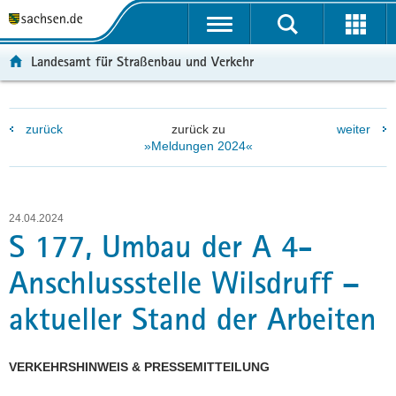
P
P
H
F
o
o
a
o
r
r
u
o
Landesamt für Straßenbau und Verkehr
t
t
p
t
a
a
t
e
l
l
i
r
zurück
zurück zu
weiter
ü
n
n
-
»Meldungen 2024«
b
a
h
B
e
v
a
e
r
i
l
r
g
g
t
e
24.04.2024
r
a
i
S 177, Umbau der A 4-
e
t
c
Anschlussstelle Wilsdruff –
i
i
h
f
o
aktueller Stand der Arbeiten
e
n
n
d
VERKEHRSHINWEIS & PRESSEMITTEILUNG
e
N