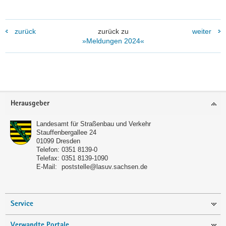
zurück
zurück zu
weiter
»Meldungen 2024«
Footer-
Herausgeber
Bereich
Landesamt für Straßenbau und Verkehr
Stauffenbergallee 24
01099
Dresden
Telefon:
0351 8139-0
Telefax:
0351 8139-1090
E-Mail:
poststelle@lasuv.sachsen.de
Service
Verwandte Portale