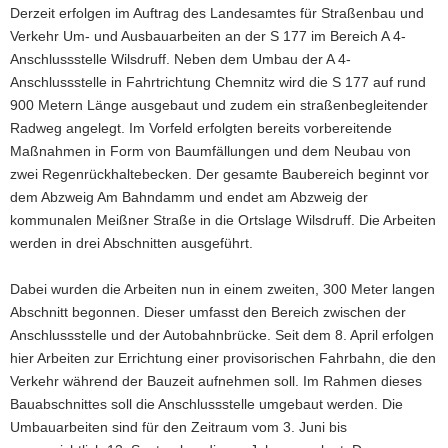
Derzeit erfolgen im Auftrag des Landesamtes für Straßenbau und
a
Verkehr Um- und Ausbauarbeiten an der S 177 im Bereich A 4-
v
Anschlussstelle Wilsdruff. Neben dem Umbau der A 4-
i
Anschlussstelle in Fahrtrichtung Chemnitz wird die S 177 auf rund
g
900 Metern Länge ausgebaut und zudem ein straßenbegleitender
a
Radweg angelegt. Im Vorfeld erfolgten bereits vorbereitende
t
Maßnahmen in Form von Baumfällungen und dem Neubau von
i
zwei Regenrückhaltebecken. Der gesamte Baubereich beginnt vor
o
dem Abzweig Am Bahndamm und endet am Abzweig der
n
kommunalen Meißner Straße in die Ortslage Wilsdruff. Die Arbeiten
werden in drei Abschnitten ausgeführt.
Dabei wurden die Arbeiten nun in einem zweiten, 300 Meter langen
Abschnitt begonnen. Dieser umfasst den Bereich zwischen der
Anschlussstelle und der Autobahnbrücke. Seit dem 8. April erfolgen
hier Arbeiten zur Errichtung einer provisorischen Fahrbahn, die den
Verkehr während der Bauzeit aufnehmen soll. Im Rahmen dieses
Bauabschnittes soll die Anschlussstelle umgebaut werden. Die
Umbauarbeiten sind für den Zeitraum vom 3. Juni bis