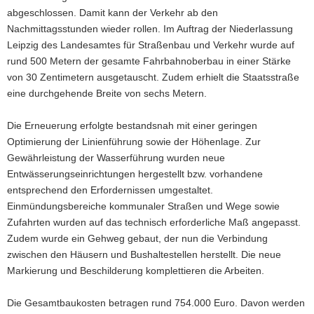
abgeschlossen. Damit kann der Verkehr ab den
a
Nachmittagsstunden wieder rollen. Im Auftrag der Niederlassung
v
Leipzig des Landesamtes für Straßenbau und Verkehr wurde auf
i
rund 500 Metern der gesamte Fahrbahnoberbau in einer Stärke
g
von 30 Zentimetern ausgetauscht. Zudem erhielt die Staatsstraße
a
eine durchgehende Breite von sechs Metern.
t
i
Die Erneuerung erfolgte bestandsnah mit einer geringen
o
Optimierung der Linienführung sowie der Höhenlage. Zur
n
Gewährleistung der Wasserführung wurden neue
Entwässerungseinrichtungen hergestellt bzw. vorhandene
entsprechend den Erfordernissen umgestaltet.
Einmündungsbereiche kommunaler Straßen und Wege sowie
Zufahrten wurden auf das technisch erforderliche Maß angepasst.
Zudem wurde ein Gehweg gebaut, der nun die Verbindung
zwischen den Häusern und Bushaltestellen herstellt. Die neue
Markierung und Beschilderung komplettieren die Arbeiten.
Die Gesamtbaukosten betragen rund 754.000 Euro. Davon werden