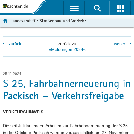
P
P
H
F
o
o
a
o
r
r
u
o
Landesamt für Straßenbau und Verkehr
t
t
p
t
a
a
t
e
l
l
i
r
zurück
zurück zu
weiter
ü
n
n
-
»Meldungen 2024«
b
a
h
B
e
v
a
e
r
i
l
r
g
g
t
e
25.11.2024
r
a
i
S 25, Fahrbahnerneuerung in
e
t
c
Packisch – Verkehrsfreigabe
i
i
h
f
o
e
n
VERKEHRSHINWEIS
n
d
Die seit Juli laufenden Arbeiten zur Fahrbahnerneuerung der S 25
e
in der Ortslage Packisch werden voraussichtlich am 27. November
N