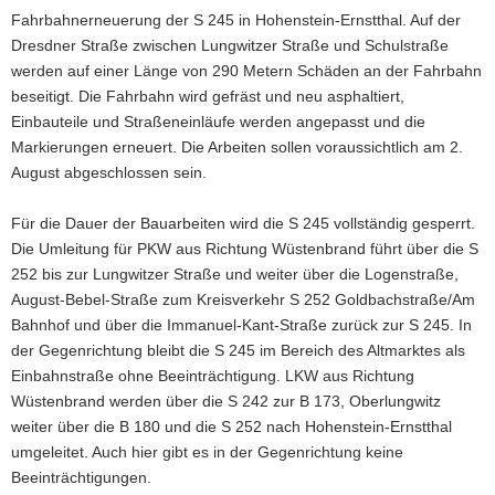
Fahrbahnerneuerung der S 245 in Hohenstein-Ernstthal. Auf der
a
Dresdner Straße zwischen Lungwitzer Straße und Schulstraße
v
werden auf einer Länge von 290 Metern Schäden an der Fahrbahn
i
beseitigt. Die Fahrbahn wird gefräst und neu asphaltiert,
g
Einbauteile und Straßeneinläufe werden angepasst und die
a
Markierungen erneuert. Die Arbeiten sollen voraussichtlich am 2.
t
August abgeschlossen sein.
i
o
Für die Dauer der Bauarbeiten wird die S 245 vollständig gesperrt.
n
Die Umleitung für PKW aus Richtung Wüstenbrand führt über die S
252 bis zur Lungwitzer Straße und weiter über die Logenstraße,
August-Bebel-Straße zum Kreisverkehr S 252 Goldbachstraße/Am
Bahnhof und über die Immanuel-Kant-Straße zurück zur S 245. In
der Gegenrichtung bleibt die S 245 im Bereich des Altmarktes als
Einbahnstraße ohne Beeinträchtigung. LKW aus Richtung
Wüstenbrand werden über die S 242 zur B 173, Oberlungwitz
weiter über die B 180 und die S 252 nach Hohenstein-Ernstthal
umgeleitet. Auch hier gibt es in der Gegenrichtung keine
Beeinträchtigungen.