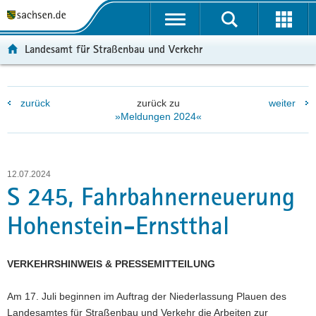
P
P
H
F
o
o
a
o
r
r
u
o
Landesamt für Straßenbau und Verkehr
t
t
p
t
a
a
t
e
l
l
i
r
zurück
zurück zu
weiter
ü
n
n
-
»Meldungen 2024«
b
a
h
B
e
v
a
e
r
i
l
r
g
g
t
e
12.07.2024
r
a
i
S 245, Fahrbahnerneuerung
e
t
c
Hohenstein-Ernstthal
i
i
h
f
o
e
n
VERKEHRSHINWEIS & PRESSEMITTEILUNG
n
d
Am 17. Juli beginnen im Auftrag der Niederlassung Plauen des
e
Landesamtes für Straßenbau und Verkehr die Arbeiten zur
N