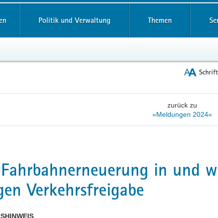
reifende
en
Politik und Verwaltung
Themen
Se
Schrif
zurück zu
»Meldungen 2024«
 Fahrbahnerneuerung in und we
en Verkehrsfreigabe
SHINWEIS