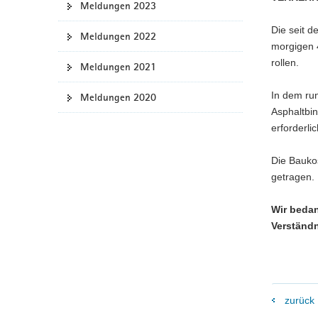
Meldungen 2023
a
Die seit 
v
Meldungen 2022
morgigen 
i
rollen.
g
Meldungen 2021
a
In dem run
Meldungen 2020
t
Asphaltbin
i
erforderli
o
n
Die Bauko
getragen.
Wir bedan
Verständn
zurück