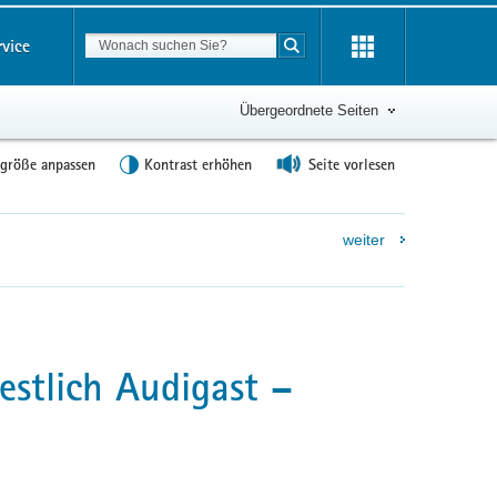
Suchbegriff
rvice
Suche starten
Übergeordnete Seiten
tgröße anpassen
Kontrast erhöhen
Seite vorlesen
weiter
stlich Audigast –