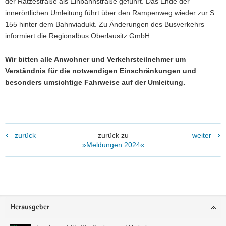
der Rätzestraße als Einbahnstraße geführt. Das Ende der
innerörtlichen Umleitung führt über den Rampenweg wieder zur S
155 hinter dem Bahnviadukt. Zu Änderungen des Busverkehrs
informiert die Regionalbus Oberlausitz GmbH.
Wir bitten alle Anwohner und Verkehrsteilnehmer um
Verständnis für die notwendigen Einschränkungen und
besonders umsichtige Fahrweise auf der Umleitung.
zurück
zurück zu
weiter
»Meldungen 2024«
Footer-
Herausgeber
Bereich