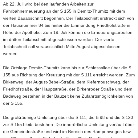
Ab 22. Juli wird bei den laufenden Arbeiten zur
a
Fahrbahnerneuerung an der S 155 in Demitz-Thumitz mit dem
v
vierten Bauabschnitt begonnen. Der Teilabschnitt erstreckt sich von
i
der Hausnummer 84 bis hinter die Einmündung Friedhofstraße in
g
Höhe der Apotheke. Zum 19. Juli können die Erneuerungsarbeiten
a
im dritten Teilabschnitt abgeschlossen werden. Der vierte
t
Teilabschnitt soll voraussichtlich Mitte August abgeschlossen
i
werden.
o
n
Die Ortslage Demitz-Thumitz kann bis zur Schlossallee über die S
155 aus Richtung der Kreuzung mit der S 111 erreicht werden. Zum
Birkenweg, der August-Bebel-Straße, dem Kiefernbuschweg, der
Friedhofstraße, der Hauptstraße, der Birkenroder Straße und dem
Badeweg bestehen in der Bauzeit keine Zufahrtsmöglichkeiten von
der S 155.
Die großräumige Umleitung über die S 111, die B 98 und die S 120
zur S 155 bleibt bestehen. Die innerörtliche Umleitung verläuft über
die Gemeindestraße und wird im Bereich des Rampenweges bzw.