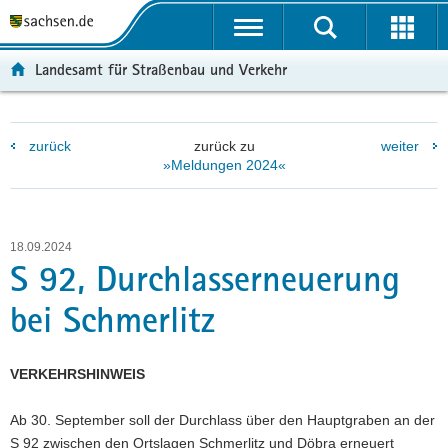
P
P
H
F
o
o
a
o
r
r
u
o
Landesamt für Straßenbau und Verkehr
t
t
p
t
a
a
t
e
l
l
i
r
zurück
zurück zu
weiter
ü
n
n
-
»Meldungen 2024«
b
a
h
B
e
v
a
e
r
i
l
r
g
g
t
e
18.09.2024
r
a
i
S 92, Durchlasserneuerung
e
t
c
bei Schmerlitz
i
i
h
f
o
e
n
VERKEHRSHINWEIS
n
d
Ab 30. September soll der Durchlass über den Hauptgraben an der
e
S 92 zwischen den Ortslagen Schmerlitz und Döbra erneuert
N