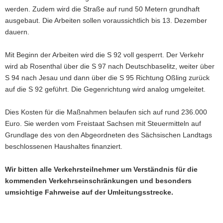
werden. Zudem wird die Straße auf rund 50 Metern grundhaft
a
ausgebaut. Die Arbeiten sollen voraussichtlich bis 13. Dezember
v
dauern.
i
g
Mit Beginn der Arbeiten wird die S 92 voll gesperrt. Der Verkehr
a
wird ab Rosenthal über die S 97 nach Deutschbaselitz, weiter über
t
S 94 nach Jesau und dann über die S 95 Richtung Oßling zurück
i
auf die S 92 geführt. Die Gegenrichtung wird analog umgeleitet.
o
n
Dies Kosten für die Maßnahmen belaufen sich auf rund 236.000
Euro. Sie werden vom Freistaat Sachsen mit Steuermitteln auf
Grundlage des von den Abgeordneten des Sächsischen Landtags
beschlossenen Haushaltes finanziert.
Wir bitten alle Verkehrsteilnehmer um Verständnis für die
kommenden Verkehrseinschränkungen und besonders
umsichtige Fahrweise auf der Umleitungsstrecke.