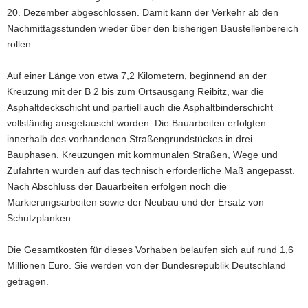
20. Dezember abgeschlossen. Damit kann der Verkehr ab den
a
Nachmittagsstunden wieder über den bisherigen Baustellenbereich
v
rollen.
i
g
Auf einer Länge von etwa 7,2 Kilometern, beginnend an der
a
Kreuzung mit der B 2 bis zum Ortsausgang Reibitz, war die
t
Asphaltdeckschicht und partiell auch die Asphaltbinderschicht
i
vollständig ausgetauscht worden. Die Bauarbeiten erfolgten
o
innerhalb des vorhandenen Straßengrundstückes in drei
n
Bauphasen. Kreuzungen mit kommunalen Straßen, Wege und
Zufahrten wurden auf das technisch erforderliche Maß angepasst.
Nach Abschluss der Bauarbeiten erfolgen noch die
Markierungsarbeiten sowie der Neubau und der Ersatz von
Schutzplanken.
Die Gesamtkosten für dieses Vorhaben belaufen sich auf rund 1,6
Millionen Euro. Sie werden von der Bundesrepublik Deutschland
getragen.