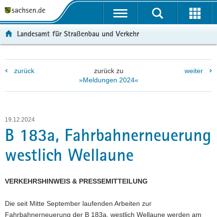
P
P
H
F
o
o
a
o
r
r
u
o
Landesamt für Straßenbau und Verkehr
t
t
p
t
a
a
t
e
l
l
i
r
zurück
zurück zu
weiter
ü
n
n
-
»Meldungen 2024«
b
a
h
B
e
v
a
e
r
i
l
r
g
g
t
e
19.12.2024
r
a
i
B 183a, Fahrbahnerneuerung
e
t
c
westlich Wellaune
i
i
h
f
o
e
n
VERKEHRSHINWEIS & PRESSEMITTEILUNG
n
d
Die seit Mitte September laufenden Arbeiten zur
e
Fahrbahnerneuerung der B 183a, westlich Wellaune werden am
N