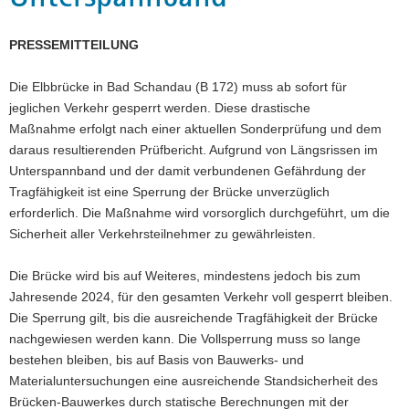
a
v
PRESSEMITTEILUNG
i
g
Die Elbbrücke in Bad Schandau (B 172) muss ab sofort für
a
jeglichen Verkehr gesperrt werden. Diese drastische
t
Maßnahme erfolgt nach einer aktuellen Sonderprüfung und dem
i
daraus resultierenden Prüfbericht. Aufgrund von Längsrissen im
o
Unterspannband und der damit verbundenen Gefährdung der
n
Tragfähigkeit ist eine Sperrung der Brücke unverzüglich
erforderlich. Die Maßnahme wird vorsorglich durchgeführt, um die
Sicherheit aller Verkehrsteilnehmer zu gewährleisten.
Die Brücke wird bis auf Weiteres, mindestens jedoch bis zum
Jahresende 2024, für den gesamten Verkehr voll gesperrt bleiben.
Die Sperrung gilt, bis die ausreichende Tragfähigkeit der Brücke
nachgewiesen werden kann. Die Vollsperrung muss so lange
bestehen bleiben, bis auf Basis von Bauwerks- und
Materialuntersuchungen eine ausreichende Standsicherheit des
Brücken-Bauwerkes durch statische Berechnungen mit der