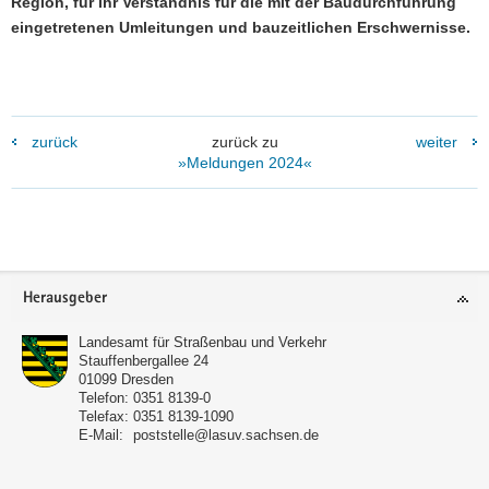
Region, für ihr Verständnis für die mit der Baudurchführung
eingetretenen Umleitungen und bauzeitlichen Erschwernisse.
zurück
zurück zu
weiter
»Meldungen 2024«
Footer-
Herausgeber
Bereich
Landesamt für Straßenbau und Verkehr
Stauffenbergallee 24
01099
Dresden
Telefon:
0351 8139-0
Telefax:
0351 8139-1090
E-Mail:
poststelle@lasuv.sachsen.de