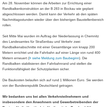
Am 28. November können die Arbeiten zur Errichtung einer
a
Randbalkenkonstruktion an der B 283 in Bockau wie geplant
v
abgeschlossen werden. Damit kann der Verkehr ab den späten
i
Nachmittagsstunden wieder über den bisherigen Baustellenbereich
g
rollen.
a
t
Seit Mitte Mai wurden im Auftrag der Niederlassung in Chemnitz
i
des Landesamtes für Straßenbau und Verkehr zwei
o
Randbalkenabschnitte mit einer Gesamtlänge von knapp 200
n
Metern errichtet und die Fahrbahn auf einer Länge von rund 400
Metern erneuert (
siehe Meldung zum Baubeginn
). Die
Randbalken stabilisieren den Fahrbahnrand und stellen die
Funktionsfähigkeit der Schutzplanken sicher.
Die Baukosten belaufen sich auf rund 1 Millionen Euro. Sie werden
von der Bundesrepublik Deutschland getragen.
Wir bedanken uns bei allen Verkehrsteilnehmern und
insbesondere den Anwohnern und Gewerbetreibenden der