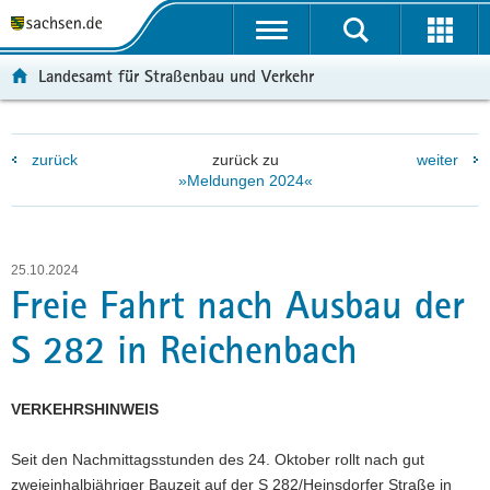
P
P
H
F
o
o
a
o
r
r
u
o
Landesamt für Straßenbau und Verkehr
t
t
p
t
a
a
t
e
l
l
i
r
zurück
zurück zu
weiter
ü
n
n
-
»Meldungen 2024«
b
a
h
B
e
v
a
e
r
i
l
r
g
g
t
e
25.10.2024
r
a
i
Freie Fahrt nach Ausbau der
e
t
c
S 282 in Reichenbach
i
i
h
f
o
e
n
VERKEHRSHINWEIS
n
d
Seit den Nachmittagsstunden des 24. Oktober rollt nach gut
e
zweieinhalbjähriger Bauzeit auf der S 282/Heinsdorfer Straße in
N