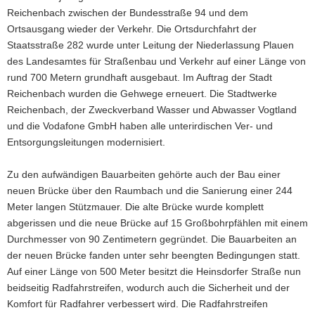
Reichenbach zwischen der Bundesstraße 94 und dem
a
Ortsausgang wieder der Verkehr. Die Ortsdurchfahrt der
v
Staatsstraße 282 wurde unter Leitung der Niederlassung Plauen
i
des Landesamtes für Straßenbau und Verkehr auf einer Länge von
g
rund 700 Metern grundhaft ausgebaut. Im Auftrag der Stadt
a
Reichenbach wurden die Gehwege erneuert. Die Stadtwerke
t
Reichenbach, der Zweckverband Wasser und Abwasser Vogtland
i
und die Vodafone GmbH haben alle unterirdischen Ver- und
o
Entsorgungsleitungen modernisiert.
n
Zu den aufwändigen Bauarbeiten gehörte auch der Bau einer
neuen Brücke über den Raumbach und die Sanierung einer 244
Meter langen Stützmauer. Die alte Brücke wurde komplett
abgerissen und die neue Brücke auf 15 Großbohrpfählen mit einem
Durchmesser von 90 Zentimetern gegründet. Die Bauarbeiten an
der neuen Brücke fanden unter sehr beengten Bedingungen statt.
Auf einer Länge von 500 Meter besitzt die Heinsdorfer Straße nun
beidseitig Radfahrstreifen, wodurch auch die Sicherheit und der
Komfort für Radfahrer verbessert wird. Die Radfahrstreifen