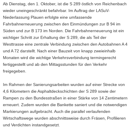
Ab Dienstag, den 1. Oktober, ist die S 289 östlich von Reichenbach
a
wieder uneingeschränkt befahrbar. Im Auftrag der LASuV-
v
Niederlassung Plauen erfolgte eine umfassende
i
Fahrbahnerneuerung zwischen den Einmündungen zur B 94 im
g
Süden und zur B 173 im Norden. Die Fahrbahnerneuerung ist ein
a
wichtiger Schritt zur Erhaltung der S 289, die als Teil der
t
Westtrasse eine zentrale Verbindung zwischen den Autobahnen A 4
i
und A 72 darstellt. Nach einer Bauzeit von knapp zweieinhalb
o
Monaten wird die wichtige Verkehrsverbindung termingerecht
n
fertiggestellt und ab den Mittagsstunden für den Verkehr
freigegeben.
Im Rahmen der Sanierungsarbeiten wurden auf einer Strecke von
4,6 Kilometern die Asphaltdeckschichten der S 289 sowie der
Rampen zu den Bundesstraßen in einer Stärke von 14 Zentimetern
erneuert. Zudem wurden die Bankette saniert und die notwendigen
Markierungen aufgebracht. Auch die parallel verlaufenden
Wirtschaftswege wurden abschnittsweise durch Fräsen, Profilieren
und Verdichten instandgesetzt.