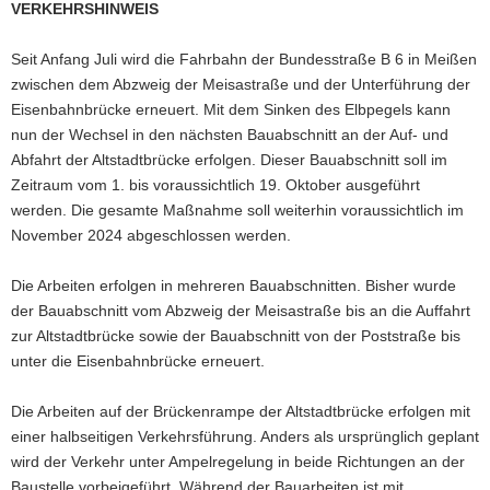
VERKEHRSHINWEIS
a
v
Seit Anfang Juli wird die Fahrbahn der Bundesstraße B 6 in Meißen
i
zwischen dem Abzweig der Meisastraße und der Unterführung der
g
Eisenbahnbrücke erneuert. Mit dem Sinken des Elbpegels kann
a
nun der Wechsel in den nächsten Bauabschnitt an der Auf- und
t
Abfahrt der Altstadtbrücke erfolgen. Dieser Bauabschnitt soll im
i
Zeitraum vom 1. bis voraussichtlich 19. Oktober ausgeführt
o
werden. Die gesamte Maßnahme soll weiterhin voraussichtlich im
n
November 2024 abgeschlossen werden.
Die Arbeiten erfolgen in mehreren Bauabschnitten. Bisher wurde
der Bauabschnitt vom Abzweig der Meisastraße bis an die Auffahrt
zur Altstadtbrücke sowie der Bauabschnitt von der Poststraße bis
unter die Eisenbahnbrücke erneuert.
Die Arbeiten auf der Brückenrampe der Altstadtbrücke erfolgen mit
einer halbseitigen Verkehrsführung. Anders als ursprünglich geplant
wird der Verkehr unter Ampelregelung in beide Richtungen an der
Baustelle vorbeigeführt. Während der Bauarbeiten ist mit