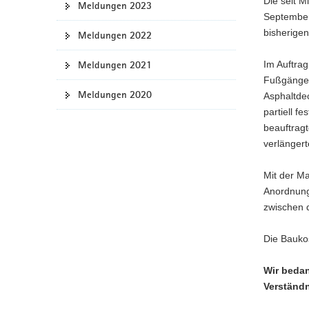
Die seit M
Meldungen 2023
a
September
v
bisherigen
Meldungen 2022
i
g
Meldungen 2021
Im Auftra
a
Fußgänger
Meldungen 2020
t
Asphaltdec
i
partiell f
o
beauftrag
n
verlänger
Mit der M
Anordnung
zwischen 
Die Baukos
Wir bedan
Verständn