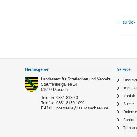
zurück
Footer-
Bereich
Herausgeber
Service
Landesamt für Straßenbau und Verkehr
Übersic
Stauffenbergallee 24
Impres
01099
Dresden
Kontakt
Telefon:
0351 8139-0
Telefax:
0351 8139-1090
Suche
E-Mail:
poststelle@lasuv.sachsen.de
Datensc
Barriere
Transpa