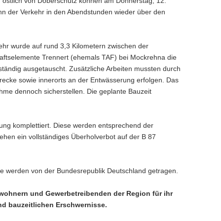
nd östlich von Doberschütz können am Donnerstag, 12.
ann der Verkehr in den Abendstunden wieder über den
ehr wurde auf rund 3,3 Kilometern zwischen der
aftselemente Trennert (ehemals TAF) bei Mockrehna die
lständig ausgetauscht. Zusätzliche Arbeiten mussten durch
 Strecke sowie innerorts an der Entwässerung erfolgen. Das
me dennoch sicherstellen. Die geplante Bauzeit
ung komplettiert. Diese werden entsprechend der
en ein vollständiges Überholverbot auf der B 87
Sie werden von der Bundesrepublik Deutschland getragen.
wohnern und Gewerbetreibenden der Region für ihr
nd bauzeitlichen Erschwernisse.