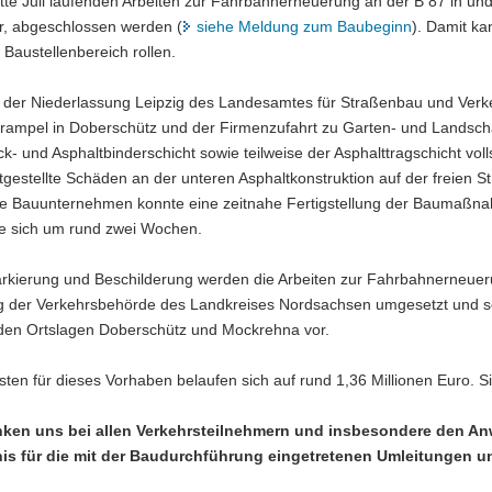
itte Juli laufenden Arbeiten zur Fahrbahnerneuerung an der B 87 in u
, abgeschlossen werden (
siehe Meldung zum Baubeginn
). Damit k
 Baustellenbereich rollen.
g der Niederlassung Leipzig des Landesamtes für Straßenbau und Verk
ampel in Doberschütz und der Firmenzufahrt zu Garten- und Landsch
k- und Asphaltbinderschicht sowie teilweise der Asphalttragschicht vol
estgestellte Schäden an der unteren Asphaltkonstruktion auf der freien
te Bauunternehmen konnte eine zeitnahe Fertigstellung der Baumaßnah
te sich um rund zwei Wochen.
arkierung und Beschilderung werden die Arbeiten zur Fahrbahnerneuer
 der Verkehrsbehörde des Landkreises Nordsachsen umgesetzt und seh
den Ortslagen Doberschütz und Mockrehna vor.
ten für dieses Vorhaben belaufen sich auf rund 1,36 Millionen Euro. 
ken uns bei allen Verkehrsteilnehmern und insbesondere den An
is für die mit der Baudurchführung eingetretenen Umleitungen u