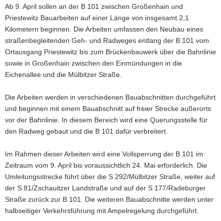
Ab 9. April sollen an der B 101 zwischen Großenhain und
a
Priestewitz Bauarbeiten auf einer Länge von insgesamt 2,1
v
Kilometern beginnen. Die Arbeiten umfassen den Neubau eines
i
straßenbegleitenden Geh- und Radweges entlang der B 101 vom
g
Ortausgang Priestewitz bis zum Brückenbauwerk über die Bahnlinie
a
sowie in Großenhain zwischen den Einmündungen in die
t
Eichenallee und die Mülbitzer Straße.
i
o
Die Arbeiten werden in verschiedenen Bauabschnitten durchgeführt
n
und beginnen mit einem Bauabschnitt auf freier Strecke außerorts
vor der Bahnlinie. In diesem Bereich wird eine Querungsstelle für
den Radweg gebaut und die B 101 dafür verbreitert.
Im Rahmen dieser Arbeiten wird eine Vollsperrung der B 101 im
Zeitraum vom 9. April bis voraussichtlich 24. Mai erforderlich. Die
Umleitungsstrecke führt über die S 292/Mülbitzer Straße, weiter auf
der S 81/Zschauitzer Landstraße und auf der S 177/Radeburger
Straße zurück zur B 101. Die weiteren Bauabschnitte werden unter
halbseitiger Verkehrsführung mit Ampelregelung durchgeführt.