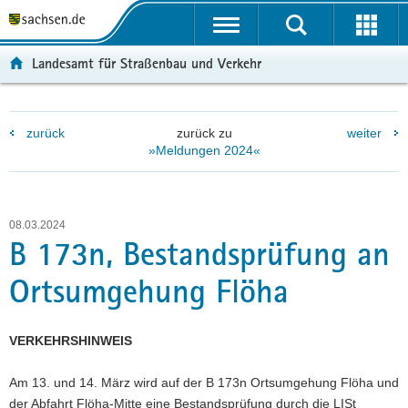
P
P
H
F
o
o
a
o
r
r
u
o
Landesamt für Straßenbau und Verkehr
t
t
p
t
a
a
t
e
l
l
i
r
zurück
zurück zu
weiter
ü
n
n
-
»Meldungen 2024«
b
a
h
B
e
v
a
e
r
i
l
r
g
g
t
e
08.03.2024
r
a
i
B 173n, Bestandsprüfung an
e
t
c
Ortsumgehung Flöha
i
i
h
f
o
e
n
VERKEHRSHINWEIS
n
d
Am 13. und 14. März wird auf der B 173n Ortsumgehung Flöha und
e
der Abfahrt Flöha-Mitte eine Bestandsprüfung durch die LISt
N