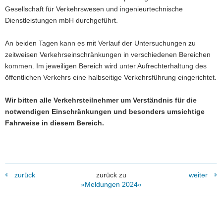
Gesellschaft für Verkehrswesen und ingenieurtechnische
a
Dienstleistungen mbH durchgeführt.
v
i
An beiden Tagen kann es mit Verlauf der Untersuchungen zu
g
zeitweisen Verkehrseinschränkungen in verschiedenen Bereichen
a
kommen. Im jeweiligen Bereich wird unter Aufrechterhaltung des
t
öffentlichen Verkehrs eine halbseitige Verkehrsführung eingerichtet.
i
o
Wir bitten alle Verkehrsteilnehmer um Verständnis für die
n
notwendigen Einschränkungen und besonders umsichtige
Fahrweise in diesem Bereich.
zurück
zurück zu
weiter
»Meldungen 2024«