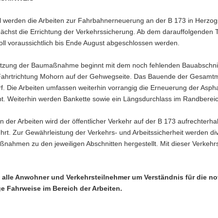
il werden die Arbeiten zur Fahrbahnerneuerung an der B 173 in Her
nächst die Errichtung der Verkehrssicherung. Ab dem darauffolgenden 
oll voraussichtlich bis Ende August abgeschlossen werden.
etzung der Baumaßnahme beginnt mit dem noch fehlenden Bauabschnitt
Fahrtrichtung Mohorn auf der Gehwegseite. Das Bauende der Gesamtm
rf. Die Arbeiten umfassen weiterhin vorrangig die Erneuerung der Asp
ht. Weiterhin werden Bankette sowie ein Längsdurchlass im Randbereic
der Arbeiten wird der öffentlicher Verkehr auf der B 173 aufrechterh
hrt. Zur Gewährleistung der Verkehrs- und Arbeitssicherheit werden di
hmen zu den jeweiligen Abschnitten hergestellt. Mit dieser Verkehrsf
n alle Anwohner und Verkehrsteilnehmer um Verständnis für die
e Fahrweise im Bereich der Arbeiten.