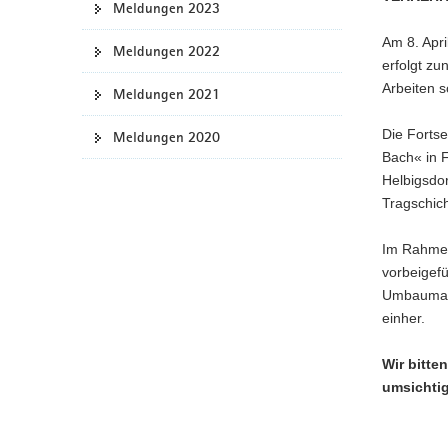
Meldungen 2023
a
Am 8. Apr
v
Meldungen 2022
erfolgt zu
i
Arbeiten s
g
Meldungen 2021
a
Die Forts
Meldungen 2020
t
Bach« in 
i
Helbigsdo
o
Tragschic
n
Im Rahmen 
vorbeigefü
Umbaumaßna
einher.
Wir bitte
umsichtig