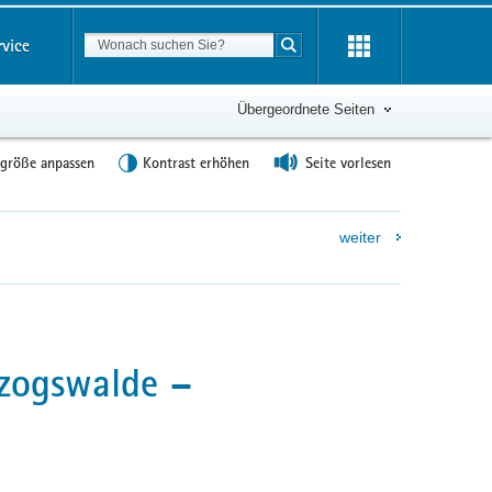
Suchbegriff
rvice
Suche starten
Übergeordnete Seiten
tgröße anpassen
Kontrast erhöhen
Seite vorlesen
weiter
zogswalde –