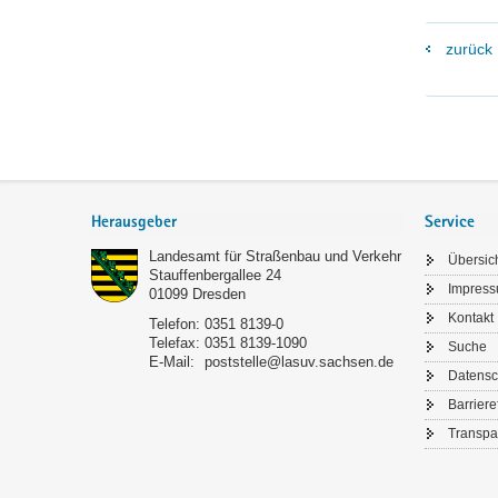
zurück
Footer-
Bereich
Herausgeber
Service
Landesamt für Straßenbau und Verkehr
Übersic
Stauffenbergallee 24
Impres
01099
Dresden
Kontakt
Telefon:
0351 8139-0
Telefax:
0351 8139-1090
Suche
E-Mail:
poststelle@lasuv.sachsen.de
Datensc
Barriere
Transpa