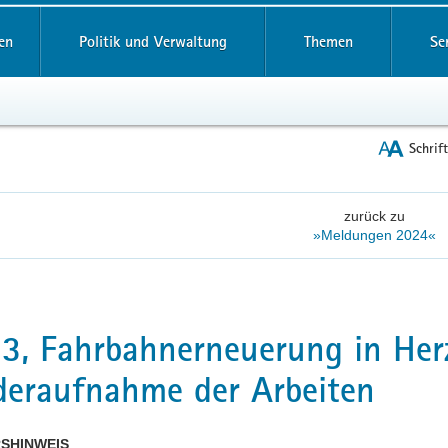
reifende
en
Politik und Verwaltung
Themen
Se
Schrif
zurück zu
»Meldungen 2024«
3, Fahrbahnerneuerung in Her
eraufnahme der Arbeiten
SHINWEIS