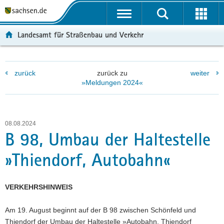
P
P
H
F
o
o
a
o
r
r
u
o
Landesamt für Straßenbau und Verkehr
t
t
p
t
a
a
t
e
l
l
i
r
zurück
zurück zu
weiter
ü
n
n
-
»Meldungen 2024«
b
a
h
B
e
v
a
e
r
i
l
r
g
g
t
e
08.08.2024
r
a
i
B 98, Umbau der Haltestelle
e
t
c
»Thiendorf, Autobahn«
i
i
h
f
o
e
n
VERKEHRSHINWEIS
n
d
Am 19. August beginnt auf der B 98 zwischen Schönfeld und
e
Thiendorf der Umbau der Haltestelle »Autobahn, Thiendorf
N