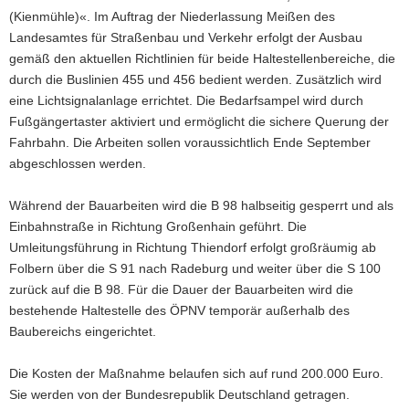
(Kienmühle)«. Im Auftrag der Niederlassung Meißen des
a
Landesamtes für Straßenbau und Verkehr erfolgt der Ausbau
v
gemäß den aktuellen Richtlinien für beide Haltestellenbereiche, die
i
durch die Buslinien 455 und 456 bedient werden. Zusätzlich wird
g
eine Lichtsignalanlage errichtet. Die Bedarfsampel wird durch
a
Fußgängertaster aktiviert und ermöglicht die sichere Querung der
t
Fahrbahn. Die Arbeiten sollen voraussichtlich Ende September
i
abgeschlossen werden.
o
n
Während der Bauarbeiten wird die B 98 halbseitig gesperrt und als
Einbahnstraße in Richtung Großenhain geführt. Die
Umleitungsführung in Richtung Thiendorf erfolgt großräumig ab
Folbern über die S 91 nach Radeburg und weiter über die S 100
zurück auf die B 98. Für die Dauer der Bauarbeiten wird die
bestehende Haltestelle des ÖPNV temporär außerhalb des
Baubereichs eingerichtet.
Die Kosten der Maßnahme belaufen sich auf rund 200.000 Euro.
Sie werden von der Bundesrepublik Deutschland getragen.