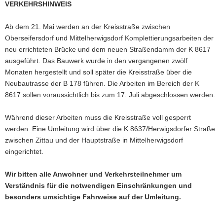
VERKEHRSHINWEIS
a
v
Ab dem 21. Mai werden an der Kreisstraße zwischen
i
Oberseifersdorf und Mittelherwigsdorf Komplettierungsarbeiten der
g
neu errichteten Brücke und dem neuen Straßendamm der K 8617
a
ausgeführt. Das Bauwerk wurde in den vergangenen zwölf
t
Monaten hergestellt und soll später die Kreisstraße über die
i
Neubautrasse der B 178 führen. Die Arbeiten im Bereich der K
o
8617 sollen voraussichtlich bis zum 17. Juli abgeschlossen werden.
n
Während dieser Arbeiten muss die Kreisstraße voll gesperrt
werden. Eine Umleitung wird über die K 8637/Herwigsdorfer Straße
zwischen Zittau und der Hauptstraße in Mittelherwigsdorf
eingerichtet.
Wir bitten alle Anwohner und Verkehrsteilnehmer um
Verständnis für die notwendigen Einschränkungen und
besonders umsichtige Fahrweise auf der Umleitung.