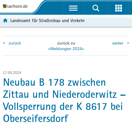
P
P
H
F
o
o
a
o
r
r
u
o
Landesamt für Straßenbau und Verkehr
t
t
p
t
a
a
t
e
l
l
i
r
zurück
zurück zu
weiter
ü
n
n
-
»Meldungen 2024«
b
a
h
B
e
v
a
e
r
i
l
r
g
g
t
e
17.05.2024
r
a
i
Neubau B 178 zwischen
e
t
c
Zittau und Niederoderwitz –
i
i
h
f
o
Vollsperrung der K 8617 bei
e
n
n
Oberseifersdorf
d
e
N