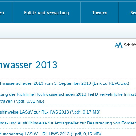
reifende
en
Politik und Verwaltung
Themen
Se
Schrif
hwasser 2013
t
hwasserschäden 2013 vom 3. September 2013 (Link zu REVOSax)
ung der Richtlinie Hochwasserschäden 2013 Teil D verkehrliche Infras
tra?en (*.pdf, 0,91 MB)
gshinweise LASuV zur RL-HWS 2013 (*.pdf, 0,17 MB)
gs- und Ausfüllhinweise für Antragsteller zur Beantragung von Fördermi
ungsantrag LASuV – RL HWS 2013 (*.pdf, 0,15 MB)