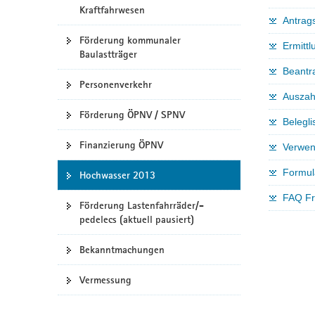
Kraftfahrwesen
a
Antrag
v
Förderung kommunaler
Ermitt
i
Baulastträger
g
Beantr
a
Personenverkehr
t
Auszah
i
Förderung ÖPNV / SPNV
Belegl
o
Finanzierung ÖPNV
n
Verwen
Formula
Hochwasser 2013
FAQ Fra
Förderung Lastenfahrräder/-
pedelecs (aktuell pausiert)
Bekanntmachungen
Vermessung