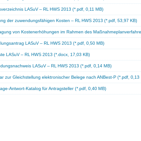
sverzeichnis LASuV – RL HWS 2013 (*.pdf, 0,11 MB)
lung der zuwendungsfähigen Kosten – RL HWS 2013 (*.pdf, 53,97 KB)
agung von Kostenerhöhungen im Rahmen des Maßnahmeplanverfahren
lungsantrag LASuV – RL HWS 2013 (*.pdf, 0,50 MB)
iste LASuV – RL HWS 2013 (*.docx, 17,03 KB)
dungsnachweis LASuV – RL HWS 2013 (*.pdf, 0,14 MB)
r zur Gleichstellung elektronischer Belege nach ANBest-P (*.pdf, 0,13
ge-Antwort-Katalog für Antragsteller (*.pdf, 0,40 MB)