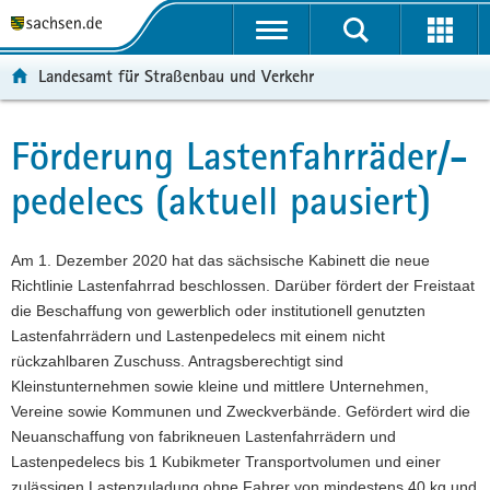
P
P
H
F
o
o
a
o
r
r
u
o
Landesamt für Straßenbau und Verkehr
t
t
p
t
a
a
t
e
l
l
i
r
Förderung Lastenfahrräder/-
Hauptinhalt
ü
n
n
-
pedelecs (aktuell pausiert)
b
a
h
B
e
v
a
e
r
i
l
r
Am 1. Dezember 2020 hat das sächsische Kabinett die neue
g
g
t
e
Richtlinie Lastenfahrrad beschlossen. Darüber fördert der Freistaat
r
a
i
die Beschaffung von gewerblich oder institutionell genutzten
e
t
c
Lastenfahrrädern und Lastenpedelecs mit einem nicht
i
i
h
rückzahlbaren Zuschuss. Antragsberechtigt sind
f
o
Kleinstunternehmen sowie kleine und mittlere Unternehmen,
e
n
Vereine sowie Kommunen und Zweckverbände. Gefördert wird die
n
Neuanschaffung von fabrikneuen Lastenfahrrädern und
d
Lastenpedelecs bis 1 Kubikmeter Transportvolumen und einer
e
zulässigen Lastenzuladung ohne Fahrer von mindestens 40 kg und
N