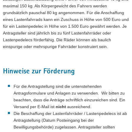
maximal 150 kg. Als Körpergewicht des Fahrers werden
a
grundsätzlich pauschal 80 kg angenommen. Für die Anschaffung
v
eines Lastenfahrrads kann ein Zuschuss in Höhe von 500 Euro und
i
für ein Lastenpedelec in Höhe von 1.500 Euro gewährt werden. Je
g
Antragsteller sind jährlich bis zu fünf Lastenfahrräder oder
a
Lastenpedelecs förderfähig. Die Räder können als baulich
t
einspurige oder mehrspurige Fahrräder konstruiert sein.
i
o
n
Hinweise zur Förderung
Für die Antragstellung sind die untenstehenden
Antragsformulare und Anlagen zu verwenden. Wir bitten zu
beachten, dass die Anträge schriftlich einzureichen sind. Ein
Versand per E-Mail ist
nicht
ausreichend.
Die Beschaffung der Lastenfahrräder / Lastenpedelecs ist ab
Antragstellung (Datum Posteingang bei der
Bewilligungsbehörde) zugelassen. Antragsteller sollten