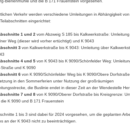
g-Bienenmühle und die B 171 Frauenstein vorgesehen.
rtlichen Verkehr werden verschiedene Umleitungen in Abhängigkeit von
 Teilabschnitten eingerichtet:
abschnitte 1 und 2
vom Abzweig S 185 bis Kalkwerkstraße: Umleitung
ner Weg (dieser wird vorher ertüchtigt) und K 9043
abschnitt 3
von Kalkwerkstraße bis K 9043: Umleitung über Kalkwerks
43
abschnitte 4 und 5
von K 9043 bis K 9090/Schönfelder Weg: Umleitun
Straße und K 9090
abschnitt 6
von K 9090/Schönfelder Weg bis K 9090/Obere Dorfstraße
tzung in den Sommerferien unter Nutzung der großräumigen
itungsstrecke, die Buslinie endet in dieser Zeit an der Wendestelle He
abschnitte 7 und 8
von K 9090/Oberer Dorfstraße bis Kreisgrenze: Um
 die K 9090 und B 171 Frauenstein
chnitte 1 bis 3 sind dabei für 2024 vorgesehen, um die geplanten Arb
s an der K 9043 nicht zu beeinträchtigen.