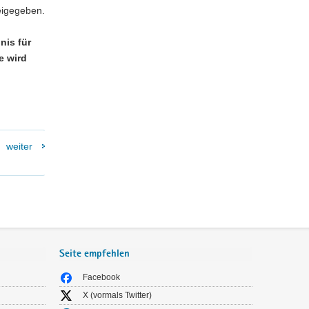
eigegeben.
nis für
e wird
weiter
Seite empfehlen
Facebook
X (vormals Twitter)