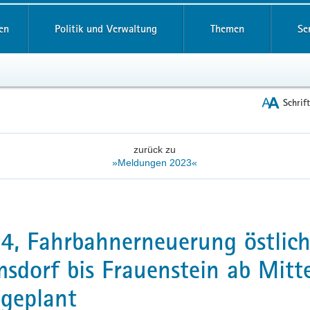
reifende
en
Politik und Verwaltung
Themen
Se
Schrif
zurück zu
»Meldungen 2023«
4, Fahrbahnerneuerung östlic
sdorf bis Frauenstein ab Mitt
geplant