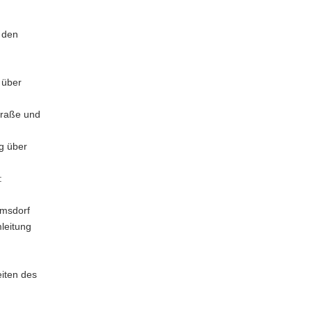
 den
 über
traße und
g über
:
rmsdorf
leitung
eiten des