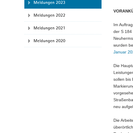
Meldungen 2023
a
VORANKÜ
v
Meldungen 2022
i
Im Auftra
g
Meldungen 2021
der S 184
a
Neuhermsd
Meldungen 2020
t
wurden ber
i
Januar 20
o
n
Die Haupta
Leistunge
sollen bi
Markierun
vorgesehe
Straßenba
neu aufge
Die Arbeit
überörtli