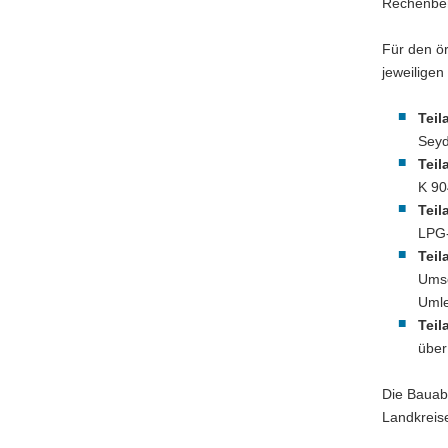
Rechenber
Für den ö
jeweiligen
Teil
Seyd
Teil
K 90
Teil
LPG-
Teil
Umse
Umle
Teil
über
Die Bauabs
Landkreise