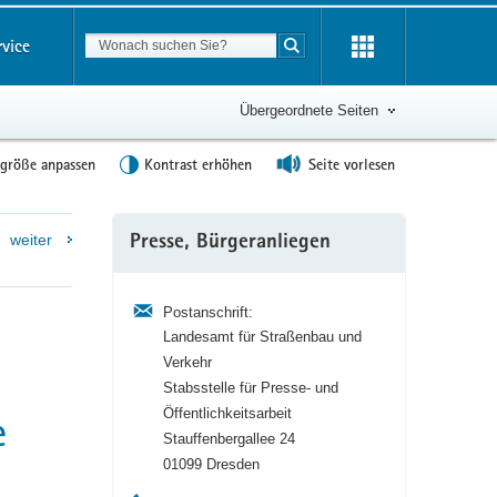
Suchbegriff
rvice
Suche starten
Übergeordnete Seiten
tgröße anpassen
Kontrast erhöhen
Seite vorlesen
Weitere
weiter
Presse, Bürgeranliegen
Information
Postanschrift:
Landesamt für Straßenbau und
Verkehr
h
Stabsstelle für Presse- und
Öffentlichkeitsarbeit
e
Stauffenbergallee 24
01099 Dresden