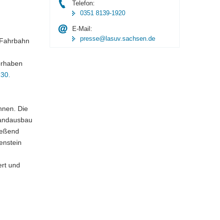
Telefon:
0351 8139-1920
E-Mail:
presse@lasuv.sachsen.de
 Fahrbahn
orhaben
 30.
nnen. Die
bandausbau
ießend
enstein
rt und