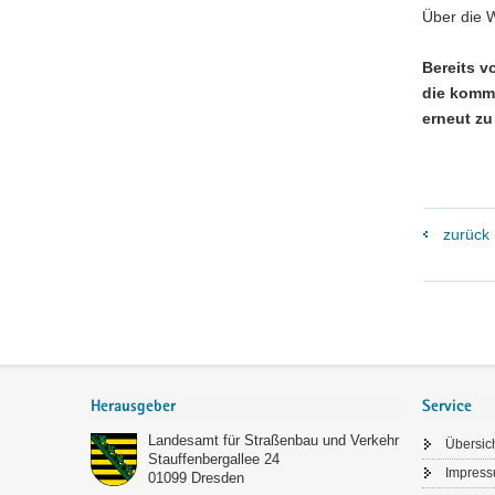
Über die 
Bereits v
die komm
erneut zu
zurück
Footer-
Bereich
Herausgeber
Service
Landesamt für Straßenbau und Verkehr
Übersic
Stauffenbergallee 24
Impres
01099
Dresden