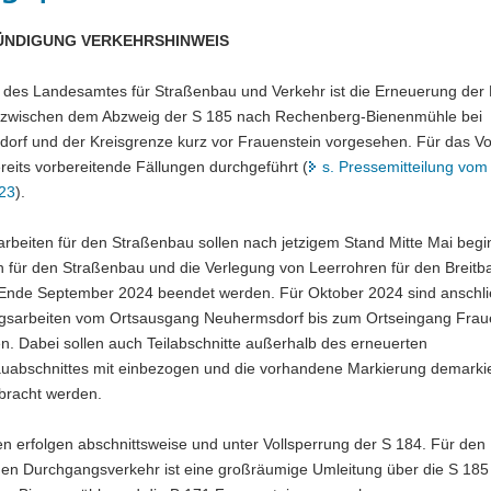
NDIGUNG VERKEHRSHINWEIS
g des Landesamtes für Straßenbau und Verkehr ist die Erneuerung der
 zwischen dem Abzweig der S 185 nach Rechenberg-Bienenmühle bei
orf und der Kreisgrenze kurz vor Frauenstein vorgesehen. Für das V
eits vorbereitende Fällungen durchgeführt (
s. Pressemitteilung vom
23
).
rbeiten für den Straßenbau sollen nach jetzigem Stand Mitte Mai begi
n für den Straßenbau und die Verlegung von Leerrohren für den Breit
s Ende September 2024 beendet werden. Für Oktober 2024 sind anschl
gsarbeiten vom Ortsausgang Neuhermsdorf bis zum Ortseingang Frau
n. Dabei sollen auch Teilabschnitte außerhalb des erneuerten
uabschnittes mit einbezogen und die vorhandene Markierung demarkie
bracht werden.
en erfolgen abschnittsweise und unter Vollsperrung der S 184. Für den
chen Durchgangsverkehr ist eine großräumige Umleitung über die S 185