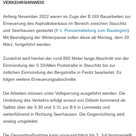
VERKEHRSHINWEIS
a
v
Anfang November 2022 waren im Zuge der B 169 Bauarbeiten zur
i
Erneuerung des Asphaltoberbaus im Bereich zwischen Stauchitz
g
und Seerhausen gestartet (
s. Pressemitteilung zum Baubeginn
).
a
Mit Beendigung der Winterpause sollen diese ab Montag, dem 20.
t
März, fortgeführt werden.
i
o
Zunächst wird hierbei der rund 850 Meter lange Abschnitt von der
n
Einmündung der S 33/Alten Poststraße in Stauchitz bis zur
östlichen Einmündung der Bergstraße in Panitz bearbeitet. Es
folgen weitere Erneuerungsabschnitte.
Die Arbeiten müssen unter Vollsperrung ausgeführt werden. Die
Umleitung des Verkehrs erfolgt erneut von Döbeln kommend ab
Salbitz über die S 30 und S 31 zur B 6 in Lonnewitz und
weiterführend in Richtung Seerhausen. Die Gegenrichtung wird
analog umgeleitet.
Die Gesamtmaßnahme kann voraussichtlich bis 3. Juli fertiggestellt