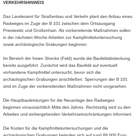
VERKEHRSHINWEIS
a
v
Das Landesamt für Straßenbau und Verkehr plant den Anbau eines
i
Radweges im Zuge der B 101 zwischen dem Ortsausgang
g
Priestewitz und Großenhain. Als vorbereitende Maßnahmen sollen
a
in der nächsten Woche Arbeiten zur Kampfmitteluntersuchung
t
sowie archäologische Grabungen beginnen.
i
o
Im Bereich der freien Strecke (Feld) wurde die Baufeldabsteckung
n
bereits ausgeführt. Zunächst wird das Baufeld auf eventuell
vorhandene Kampfmittel untersucht, bevor sich die
archäologischen Grabungen anschließen. Sperrungen der B 101
sind im Zuge der vorbereitenden Maßnahmen nicht vorgesehen.
Die Hauptbauleistungen für die Neuanlage des Radweges
beginnen voraussichtlich Mitte des Jahres. Rechtzeitig wird zu den
Arbeiten und einhergehenden Verkehrseinschränkungen informiert.
Die Kosten für die Kampfmitteluntersuchungen und die
archäologischen Grabungen belaufen sich auf rund 88.000 Euro.