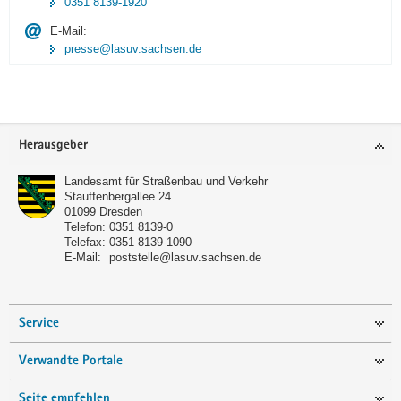
0351 8139-1920
E-Mail:
presse@lasuv.sachsen.de
Footer-
Herausgeber
Bereich
Landesamt für Straßenbau und Verkehr
Stauffenbergallee 24
01099
Dresden
Telefon:
0351 8139-0
Telefax:
0351 8139-1090
E-Mail:
poststelle@lasuv.sachsen.de
Service
Verwandte Portale
Seite empfehlen