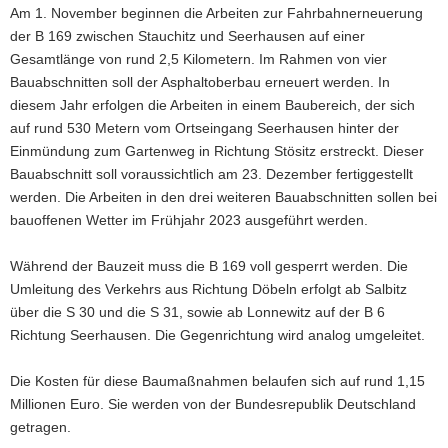
Am 1. November beginnen die Arbeiten zur Fahrbahnerneuerung
a
der B 169 zwischen Stauchitz und Seerhausen auf einer
v
Gesamtlänge von rund 2,5 Kilometern. Im Rahmen von vier
i
Bauabschnitten soll der Asphaltoberbau erneuert werden. In
g
diesem Jahr erfolgen die Arbeiten in einem Baubereich, der sich
a
auf rund 530 Metern vom Ortseingang Seerhausen hinter der
t
Einmündung zum Gartenweg in Richtung Stösitz erstreckt. Dieser
i
Bauabschnitt soll voraussichtlich am 23. Dezember fertiggestellt
o
werden. Die Arbeiten in den drei weiteren Bauabschnitten sollen bei
n
bauoffenen Wetter im Frühjahr 2023 ausgeführt werden.
Während der Bauzeit muss die B 169 voll gesperrt werden. Die
Umleitung des Verkehrs aus Richtung Döbeln erfolgt ab Salbitz
über die S 30 und die S 31, sowie ab Lonnewitz auf der B 6
Richtung Seerhausen. Die Gegenrichtung wird analog umgeleitet.
Die Kosten für diese Baumaßnahmen belaufen sich auf rund 1,15
Millionen Euro. Sie werden von der Bundesrepublik Deutschland
getragen.