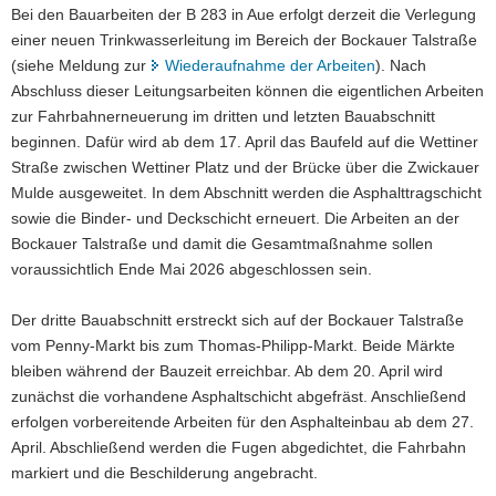
Bei den Bauarbeiten der B 283 in Aue erfolgt derzeit die Verlegung
a
einer neuen Trinkwasserleitung im Bereich der Bockauer Talstraße
v
(siehe Meldung zur
Wiederaufnahme der Arbeiten
). Nach
i
Abschluss dieser Leitungsarbeiten können die eigentlichen Arbeiten
g
zur Fahrbahnerneuerung im dritten und letzten Bauabschnitt
a
beginnen. Dafür wird ab dem 17. April das Baufeld auf die Wettiner
t
Straße zwischen Wettiner Platz und der Brücke über die Zwickauer
i
Mulde ausgeweitet. In dem Abschnitt werden die Asphalttragschicht
o
sowie die Binder- und Deckschicht erneuert. Die Arbeiten an der
n
Bockauer Talstraße und damit die Gesamtmaßnahme sollen
voraussichtlich Ende Mai 2026 abgeschlossen sein.
Der dritte Bauabschnitt erstreckt sich auf der Bockauer Talstraße
vom Penny‑Markt bis zum Thomas‑Philipp‑Markt. Beide Märkte
bleiben während der Bauzeit erreichbar. Ab dem 20. April wird
zunächst die vorhandene Asphaltschicht abgefräst. Anschließend
erfolgen vorbereitende Arbeiten für den Asphalteinbau ab dem 27.
April. Abschließend werden die Fugen abgedichtet, die Fahrbahn
markiert und die Beschilderung angebracht.