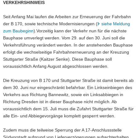
VERKEHRSHINWEIS
a
v
Seit Anfang Mai laufen die Arbeiten zur Erneuerung der Fahrbahn
i
der B 170, sowie technische Modernisierungen (
siehe Meldung
g
zum Baubeginn
).Vorzeitig kann der Verkehr nun für die nächste
a
Bauphase umverlegt werden. Vom 29. auf den 30. Juni soll die
t
Verkehrsführung verändert werden. In der anstehenden Bauphase
i
erfolgt die wechselseitige Fahrbahnerneuerung an der Kreuzung
o
Stuttgarter Straße (Kaitzer Senke). Diese Bauphase soll
n
voraussichtlich Anfang August abgeschlossen werden.
Die Kreuzung von B 170 und Stuttgarter Straße ist damit bereits ab
dem 30. Juni nur eingeschränkt befahrbar. Ein Linkseinbiegen des
Verkehrs aus Richtung Bannewitz, sowie ein Linksabbiegen in
Richtung Dresden ist in dieser Bauphase nicht möglich. Ab
voraussichtlich dem 15. Juli muss die Zufahrt Stuttgarter Straße für
alle Ein- und Abbiegevorgänge komplett gesperrt werden.
Zudem muss die teilweise Sperrung der A 17-Anschlussstelle
Südvorstadt aufgrund von Lieferverzögerungen aufrechterhalten