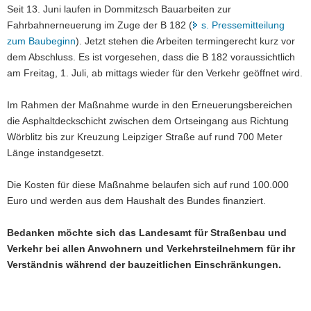
Seit 13. Juni laufen in Dommitzsch Bauarbeiten zur
a
Fahrbahnerneuerung im Zuge der B 182 (
s. Pressemitteilung
v
zum Baubeginn
). Jetzt stehen die Arbeiten termingerecht kurz vor
i
dem Abschluss. Es ist vorgesehen, dass die B 182 voraussichtlich
g
am Freitag, 1. Juli, ab mittags wieder für den Verkehr geöffnet wird.
a
t
Im Rahmen der Maßnahme wurde in den Erneuerungsbereichen
i
die Asphaltdeckschicht zwischen dem Ortseingang aus Richtung
o
Wörblitz bis zur Kreuzung Leipziger Straße auf rund 700 Meter
n
Länge instandgesetzt.
Die Kosten für diese Maßnahme belaufen sich auf rund 100.000
Euro und werden aus dem Haushalt des Bundes finanziert.
Bedanken möchte sich das Landesamt für Straßenbau und
Verkehr bei allen Anwohnern und Verkehrsteilnehmern für ihr
Verständnis während der bauzeitlichen Einschränkungen.