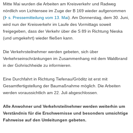
Mitte Mai wurden die Arbeiten am Kreisverkehr und Radweg
a
nördlich von Lichtensee im Zuge der B 169 wieder aufgenommen
v
(
s. Pressemitteilung vom 13. Mai
). Am Donnerstag, dem 30. Juni,
i
wird nun der Kreisverkehr im Laufe des Vormittags soweit
g
freigegeben, dass der Verkehr über die S 89 in Richtung Nieska
a
(und umgekehrt) wieder fließen kann.
t
i
Die Verkehrsteilnehmer werden gebeten, sich über
o
Verkehrseinschränkungen im Zusammenhang mit dem Waldbrand
n
in der Gohrischheide zu informieren.
Eine Durchfahrt in Richtung Tiefenau/Gröditz ist erst mit
Gesamtfertigstellung der Baumaßnahme möglich. Die Arbeiten
werden voraussichtlich am 22. Juli abgeschlossen.
Alle Anwohner und Verkehrsteilnehmer werden weiterhin um
Verständnis für die Erschwernisse und besonders umsichtige
Fahrweise auf den Umleitungen gebeten.