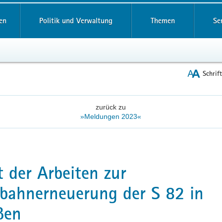
reifende
en
Politik und Verwaltung
Themen
Se
Schrif
zurück zu
»Meldungen 2023«
t der Arbeiten zur
bahnerneuerung der S 82 in
ßen