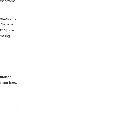
osestraße
uzeit eine
Cliebener
015), die
chtung
.
tlichen
iten bzw.