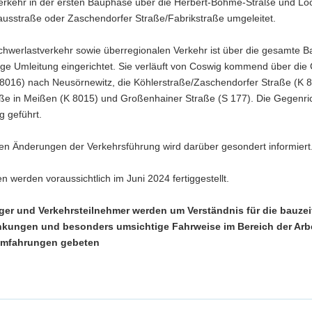
Verkehr in der ersten Bauphase über die Herbert-Böhme-Straße und Lo
ausstraße oder Zaschendorfer Straße/Fabrikstraße umgeleitet.
hwerlastverkehr sowie überregionalen Verkehr ist über die gesamte Ba
ge Umleitung eingerichtet. Sie verläuft von Coswig kommend über die 
 8016) nach Neusörnewitz, die Köhlerstraße/Zaschendorfer Straße (K 8
aße in Meißen (K 8015) und Großenhainer Straße (S 177). Die Gegenri
g geführt.
ren Änderungen der Verkehrsführung wird darüber gesondert informiert
en werden voraussichtlich im Juni 2024 fertiggestellt.
eger und Verkehrsteilnehmer werden um Verständnis für die bauzei
nkungen und besonders umsichtige Fahrweise im Bereich der Arbe
Umfahrungen gebeten