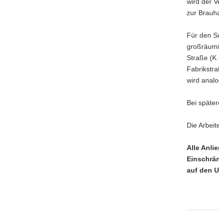
wird der 
zur Brauh
Für den Sc
großräumi
Straße (K
Fabrikstr
wird analo
Bei späte
Die Arbeit
Alle Anli
Einschrä
auf den 