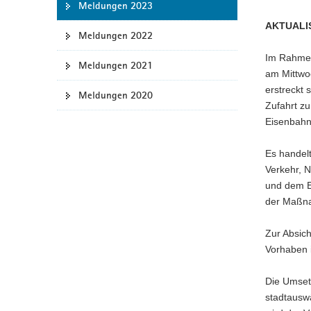
Meldungen 2023
a
AKTUALI
v
Meldungen 2022
i
Im Rahmen
g
Meldungen 2021
am Mittwoc
a
erstreckt 
Meldungen 2020
t
Zufahrt z
i
Eisenbahn
o
n
Es handel
Verkehr, 
und dem E
der Maßn
Zur Absic
Vorhaben i
Die Umsetz
stadtauswä