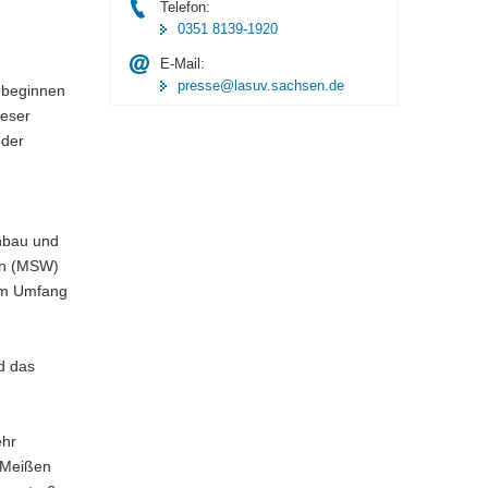
Telefon:
0351 8139-1920
E-Mail:
presse@lasuv.sachsen.de
 beginnen
ieser
 der
nbau und
en (MSW)
um Umfang
d das
ehr
m Meißen