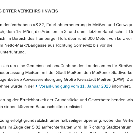
SIERTER VERKEHRSHINWEIS
 des Vorhabens »S 82, Fahrbahnerneuerung in Meißen und Coswig«
h, dem 15. März, die Arbeiten im 3. und damit letzten Bauabschnitt. D
sich im Bereich des Hamburger Hofs über rund 300 Meter, von kurz vor
um Netto-Markt/Badgasse aus Richtung Sörnewitz bis vor die
unterführung.
t sich um eine Gemeinschaftsmaßnahme des Landesamtes für Straße
Niederlassung Meißen, mit der Stadt Meißen, den Meißener Stadtwerk
igenbetrieb Abwasserentsorgung Große Kreisstadt Meißen (EAW). Z
ahme wurde in der
Vorankündigung vom 11. Januar 2023
informiert.
herung der Erreichbarkeit der Grundstücke und Gewerbetreibenden wir
n sieben kürzeren Bauabschnitten realisiert.
ung erfolgt grundsätzlich unter halbseitiger Sperrung, wobei der Verk
rts im Zuge der S 82 aufrechterhalten wird. In Richtung Stadtzentru