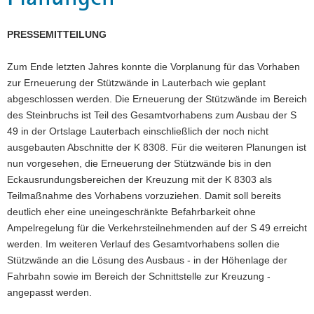
a
v
PRESSEMITTEILUNG
i
g
Zum Ende letzten Jahres konnte die Vorplanung für das Vorhaben
a
zur Erneuerung der Stützwände in Lauterbach wie geplant
t
abgeschlossen werden. Die Erneuerung der Stützwände im Bereich
i
des Steinbruchs ist Teil des Gesamtvorhabens zum Ausbau der S
o
49 in der Ortslage Lauterbach einschließlich der noch nicht
n
ausgebauten Abschnitte der K 8308. Für die weiteren Planungen ist
nun vorgesehen, die Erneuerung der Stützwände bis in den
Eckausrundungsbereichen der Kreuzung mit der K 8303 als
Teilmaßnahme des Vorhabens vorzuziehen. Damit soll bereits
deutlich eher eine uneingeschränkte Befahrbarkeit ohne
Ampelregelung für die Verkehrsteilnehmenden auf der S 49 erreicht
werden. Im weiteren Verlauf des Gesamtvorhabens sollen die
Stützwände an die Lösung des Ausbaus - in der Höhenlage der
Fahrbahn sowie im Bereich der Schnittstelle zur Kreuzung -
angepasst werden.