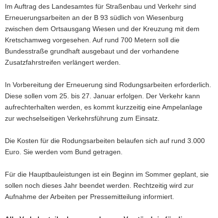
Im Auftrag des Landesamtes für Straßenbau und Verkehr sind
a
Erneuerungsarbeiten an der B 93 südlich von Wiesenburg
v
zwischen dem Ortsausgang Wiesen und der Kreuzung mit dem
i
Kretschamweg vorgesehen. Auf rund 700 Metern soll die
g
Bundesstraße grundhaft ausgebaut und der vorhandene
a
Zusatzfahrstreifen verlängert werden.
t
i
In Vorbereitung der Erneuerung sind Rodungsarbeiten erforderlich.
o
Diese sollen vom 25. bis 27. Januar erfolgen. Der Verkehr kann
n
aufrechterhalten werden, es kommt kurzzeitig eine Ampelanlage
zur wechselseitigen Verkehrsführung zum Einsatz.
Die Kosten für die Rodungsarbeiten belaufen sich auf rund 3.000
Euro. Sie werden vom Bund getragen.
Für die Hauptbauleistungen ist ein Beginn im Sommer geplant, sie
sollen noch dieses Jahr beendet werden. Rechtzeitig wird zur
Aufnahme der Arbeiten per Pressemitteilung informiert.