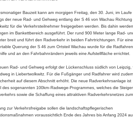
smonatiger Bauzeit kann am morgigen Freitag, den 30. Juni, im Laufe
gs der neue Rad- und Gehweg entlang der S 46 von Wachau Richtung
kwitz für die Verkehrsteilnehmer freigegeben werden. Bis dahin werde
ungen im Bankettbereich ausgeführt. Der rund 900 Meter lange Rad- 
eter breit und führt den Radverkehr in beiden Fahrtrichtungen. Für eine
rtable Querung der S 46 zum Ortsteil Wachau wurde für die Radfahre
lfe und an den Fahrbahnrändern jeweils eine Aufstellfläche errichtet.
euen Rad- und Gehweg erfolgt der Lückenschluss südlich von Leipzig, 
dweg in Liebertwolkwitz. Für die Fußgänger und Radfahrer wird zudem
cherheit auf diesem Abschnitt erhöht. Die neue Radverkehrsanlage ist
il des sogenannten 100km-Radwege-Programmes, welches die Steige
verkehrs sowie die Schaffung eines attraktiven Radverkehrsnetzes zum 
g zur Verkehrsfreigabe sollen die landschaftspflegerischen
ionsmaßnahmen voraussichtlich Ende des Jahres bis Anfang 2024 au