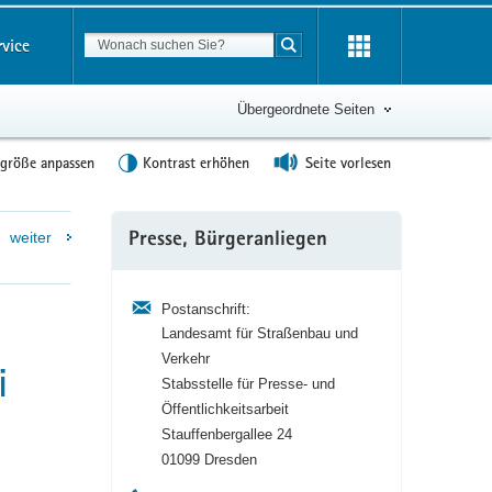
Suchbegriff
rvice
Suche starten
Übergeordnete Seiten
tgröße anpassen
Kontrast erhöhen
Seite vorlesen
Weitere
weiter
Presse, Bürgeranliegen
Information
Postanschrift:
Landesamt für Straßenbau und
Verkehr
i
Stabsstelle für Presse- und
Öffentlichkeitsarbeit
Stauffenbergallee 24
01099 Dresden