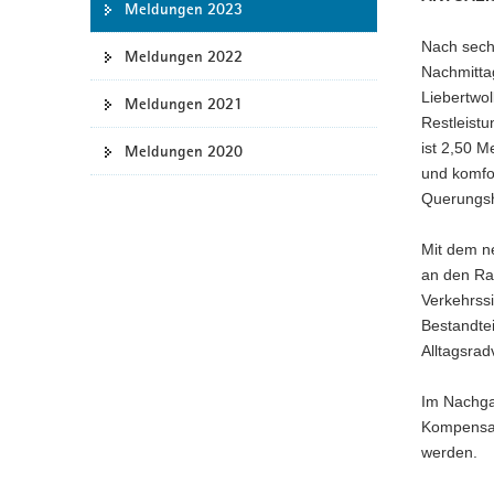
Meldungen 2023
a
Nach sech
v
Meldungen 2022
Nachmitta
i
Liebertwol
g
Meldungen 2021
Restleist
a
ist 2,50 M
Meldungen 2020
t
und komfo
i
Querungshi
o
n
Mit dem n
an den Ra
Verkehrssi
Bestandte
Alltagsrad
Im Nachgan
Kompensat
werden.