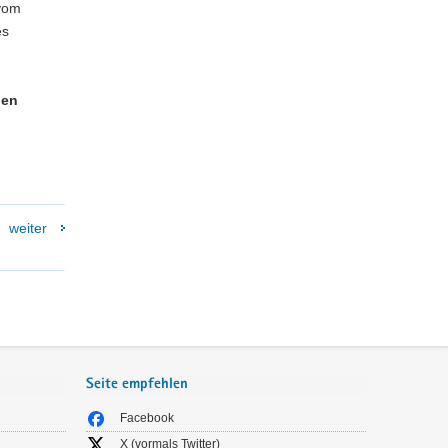
 vom
es
hen
weiter
Seite empfehlen
Facebook
X (vormals Twitter)