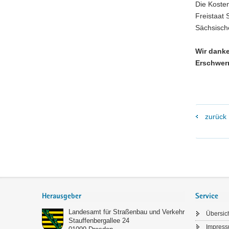
Die Koste
Freistaat
Sächsisch
Wir danke
Erschwer
zurück
Footer-
Bereich
Herausgeber
Service
Landesamt für Straßenbau und Verkehr
Übersic
Stauffenbergallee 24
Impres