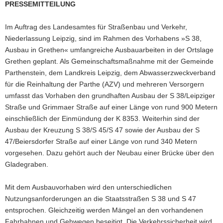
PRESSEMITTEILUNG
a
v
Im Auftrag des Landesamtes für Straßenbau und Verkehr,
i
Niederlassung Leipzig, sind im Rahmen des Vorhabens »S 38,
g
Ausbau in Grethen« umfangreiche Ausbauarbeiten in der Ortslage
a
Grethen geplant. Als Gemeinschaftsmaßnahme mit der Gemeinde
t
Parthenstein, dem Landkreis Leipzig, dem Abwasserzweckverband
i
für die Reinhaltung der Parthe (AZV) und mehreren Versorgern
o
umfasst das Vorhaben den grundhaften Ausbau der S 38/Leipziger
n
Straße und Grimmaer Straße auf einer Länge von rund 900 Metern
einschließlich der Einmündung der K 8353. Weiterhin sind der
Ausbau der Kreuzung S 38/S 45/S 47 sowie der Ausbau der S
47/Beiersdorfer Straße auf einer Länge von rund 340 Metern
vorgesehen. Dazu gehört auch der Neubau einer Brücke über den
Gladegraben.
Mit dem Ausbauvorhaben wird den unterschiedlichen
Nutzungsanforderungen an die Staatsstraßen S 38 und S 47
entsprochen. Gleichzeitig werden Mängel an den vorhandenen
Fahrbahnen und Gehwegen beseitigt. Die Verkehrssicherheit wird