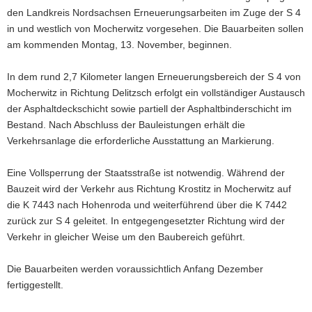
den Landkreis Nordsachsen Erneuerungsarbeiten im Zuge der S 4
a
in und westlich von Mocherwitz vorgesehen. Die Bauarbeiten sollen
v
am kommenden Montag, 13. November, beginnen.
i
g
In dem rund 2,7 Kilometer langen Erneuerungsbereich der S 4 von
a
Mocherwitz in Richtung Delitzsch erfolgt ein vollständiger Austausch
t
der Asphaltdeckschicht sowie partiell der Asphaltbinderschicht im
i
Bestand. Nach Abschluss der Bauleistungen erhält die
o
Verkehrsanlage die erforderliche Ausstattung an Markierung.
n
Eine Vollsperrung der Staatsstraße ist notwendig. Während der
Bauzeit wird der Verkehr aus Richtung Krostitz in Mocherwitz auf
die K 7443 nach Hohenroda und weiterführend über die K 7442
zurück zur S 4 geleitet. In entgegengesetzter Richtung wird der
Verkehr in gleicher Weise um den Baubereich geführt.
Die Bauarbeiten werden voraussichtlich Anfang Dezember
fertiggestellt.