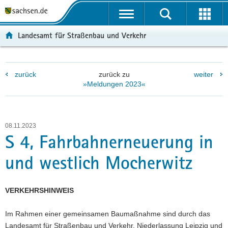
P
P
H
W
F
o
o
a
e
o
r
r
u
i
o
Landesamt für Straßenbau und Verkehr
t
t
p
t
t
a
a
t
e
e
l
l
i
r
r
zurück
zurück zu
weiter
ü
n
n
e
-
»Meldungen 2023«
b
a
h
I
B
e
v
a
n
e
r
i
l
f
r
g
g
t
o
e
08.11.2023
r
a
r
i
S 4, Fahrbahnerneuerung in
e
t
m
c
und westlich Mocherwitz
i
i
a
h
f
o
t
e
n
i
VERKEHRSHINWEIS
n
o
d
n
Im Rahmen einer gemeinsamen Baumaßnahme sind durch das
e
Landesamt für Straßenbau und Verkehr, Niederlassung Leipzig und
N