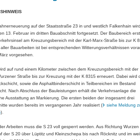
SHINWEIS
ahnerneuerung auf der Staatsstraße 23 in und westlich Falkenhain wir
n 13. Februar im dritten Bauabschnitt fortgesetzt. Der Baubereich erst
erkehrsinsel am Kreuzungsbereich mit der Karl-Marx-Straße bis zur K 
aller Bauarbeiten ist bei entsprechenden Witterungsverhältnissen vorau
März vorgesehen.
wird auf rund einem Kilometer zwischen dem Kreuzungsbereich mit der 
urzener Straße bis zur Kreuzung mit der K 8315 erneuert. Dabei wird 
kschicht, sowie die Asphaltbinderschicht in Teilbereichen im Bestand
ht. Nach Abschluss der Bauleistungen erhält die Verkehrsanlage die
che Ausstattung an Markierung. Die ersten beiden der insgesamt drei
tte wurden bereits im vergangenen Jahr realisiert (
siehe Meldung 
n
).
er Arbeiten muss die S 23 voll gesperrt werden. Aus Richtung Wurzen 
f der S 20 über Lüptitz und Kleinzschepa bis nach Röcknitz und im wei