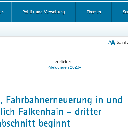
reifende
en
Politik und Verwaltung
Themen
Se
Schrif
zurück zu
»Meldungen 2023«
, Fahrbahnerneuerung in und
lich Falkenhain - dritter
bschnitt beginnt