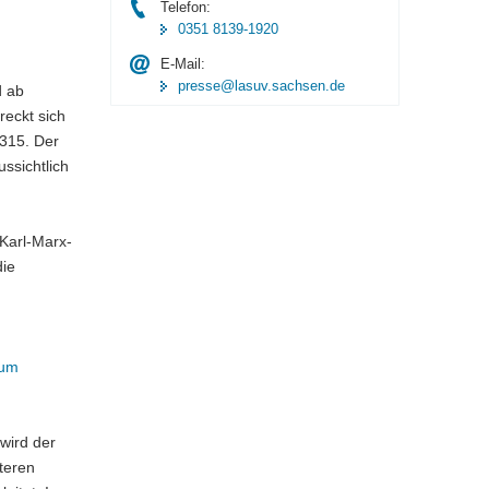
Telefon:
0351 8139-1920
E-Mail:
presse@lasuv.sachsen.de
d ab
reckt sich
8315. Der
ssichtlich
Karl-Marx-
die
zum
wird der
teren