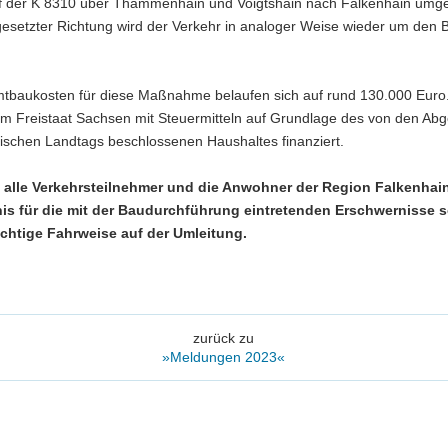
uf der K 8310 über Thammenhain und Voigtshain nach Falkenhain umgele
esetzter Richtung wird der Verkehr in analoger Weise wieder um den 
tbaukosten für diese Maßnahme belaufen sich auf rund 130.000 Euro.
m Freistaat Sachsen mit Steuermitteln auf Grundlage des von den Ab
ischen Landtags beschlossenen Haushaltes finanziert.
n alle Verkehrsteilnehmer und die Anwohner der Region Falkenhai
is für die mit der Baudurchführung eintretenden Erschwernisse 
chtige Fahrweise auf der Umleitung.
zurück zu
»Meldungen 2023«