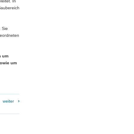
itet. In
Baubereich
 Sie
geordneten
n um
sowie um
weiter