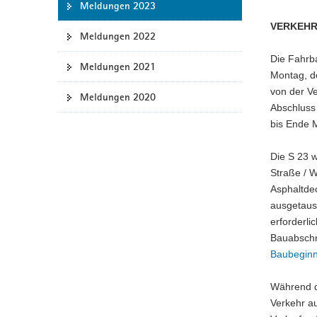
Meldungen 2023
a
VERKEHR
v
Meldungen 2022
i
Die Fahrb
g
Meldungen 2021
Montag, de
a
von der V
Meldungen 2020
t
Abschluss 
i
bis Ende 
o
n
Die S 23 
Straße / W
Asphaltdec
ausgetausc
erforderli
Bauabschni
Baubegin
Während d
Verkehr au