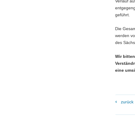
Verlauf a
entgegeng
geführt.
Die Gesam
werden vo
des Sächs
Wir bitte
Verständn
eine umsi
zurück