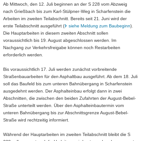
Ab Mittwoch, den 12. Juli beginnen an der S 228 vom Abzweig
a
nach Grießbach bis zum Karl-Stülpner-Weg in Scharfenstein die
v
Arbeiten im zweiten Teilabschnitt. Bereits seit 21. Juni wird der
i
erste Teilabschnitt ausgeführt (
siehe Meldung zum Baubeginn
).
g
Die Hauptarbeiten in diesem zweiten Abschnitt sollen
a
voraussichtlich bis 19. August abgeschlossen werden. Im
t
Nachgang zur Verkehrsfreigabe können noch Restarbeiten
i
erforderlich werden.
o
n
Bis voraussichtlich 17. Juli werden zunächst vorbreitende
Straßenbauarbeiten für den Asphaltbau ausgeführt. Ab dem 18. Juli
soll das Baufeld bis zum unteren Bahnübergang in Scharfenstein
ausgedehnt werden. Der Asphalteinbau erfolgt dann in zwei
Abschnitten, die zwischen den beiden Zufahrten der August-Bebel-
Straße unterteilt werden. Über den Asphalteinbautermin vom
unteren Bahnübergang bis zur Abschnittsgrenze August-Bebel-
Straße wird rechtzeitig informiert.
Während der Hauptarbeiten im zweiten Teilabschnitt bleibt die S