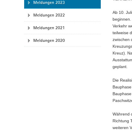
Meldungen 2023
a
Ab 10. Jul
v
Meldungen 2022
beginnen.
i
Verkehr we
g
Meldungen 2021
teilweise 
a
zwischen 
Meldungen 2020
t
Kreuzungs
i
Kreuz). Na
o
Ausstattun
n
geplant.
Die Realis
Bauphase w
Bauphase 
Paschwitz
Während d
Richtung 
weiteren V