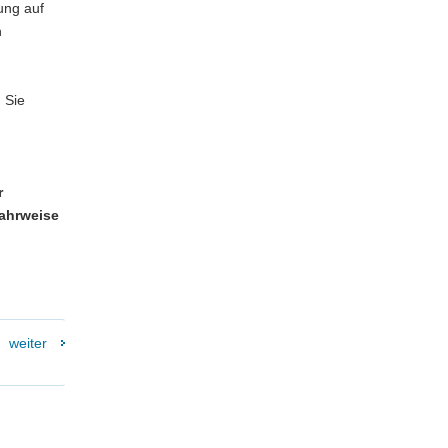
ung auf
h
 Sie
r
ahrweise
weiter