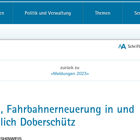
reifende
en
Politik und Verwaltung
Themen
Se
Schrif
zurück zu
»Meldungen 2023«
, Fahrbahnerneuerung in und
lich Doberschütz
SHINWEIS