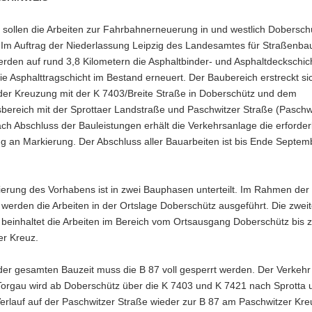
i sollen die Arbeiten zur Fahrbahnerneuerung in und westlich Dobersch
 Im Auftrag der Niederlassung Leipzig des Landesamtes für Straßenba
rden auf rund 3,8 Kilometern die Asphaltbinder- und Asphaltdeckschic
die Asphalttragschicht im Bestand erneuert. Der Baubereich erstreckt si
der Kreuzung mit der K 7403/Breite Straße in Doberschütz und dem
bereich mit der Sprottaer Landstraße und Paschwitzer Straße (Paschw
ch Abschluss der Bauleistungen erhält die Verkehrsanlage die erforder
g an Markierung. Der Abschluss aller Bauarbeiten ist bis Ende Septem
ierung des Vorhabens ist in zwei Bauphasen unterteilt. Im Rahmen der
erden die Arbeiten in der Ortslage Doberschütz ausgeführt. Die zwei
beinhaltet die Arbeiten im Bereich vom Ortsausgang Doberschütz bis 
er Kreuz.
er gesamten Bauzeit muss die B 87 voll gesperrt werden. Der Verkehr
Torgau wird ab Doberschütz über die K 7403 und K 7421 nach Sprotta 
erlauf auf der Paschwitzer Straße wieder zur B 87 am Paschwitzer Kre