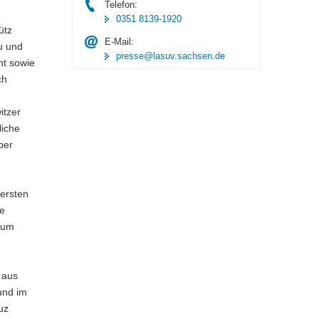
Telefon:
0351 8139-1920
ütz
E-Mail:
u und
presse@lasuv.sachsen.de
ht sowie
ch
itzer
liche
ber
 ersten
te
zum
 aus
und im
uz