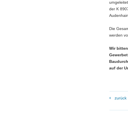
umgeleitet
der K 890
Audenhain
Die Gesamt
werden vo
Wir bitte
Gewerbetr
Baudurch
auf der U
zurück