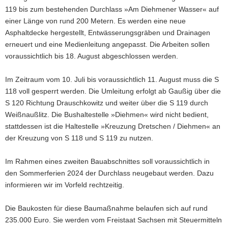
119 bis zum bestehenden Durchlass »Am Diehmener Wasser« auf
a
einer Länge von rund 200 Metern. Es werden eine neue
v
Asphaltdecke hergestellt, Entwässerungsgräben und Drainagen
i
erneuert und eine Medienleitung angepasst. Die Arbeiten sollen
g
voraussichtlich bis 18. August abgeschlossen werden.
a
t
Im Zeitraum vom 10. Juli bis voraussichtlich 11. August muss die S
i
118 voll gesperrt werden. Die Umleitung erfolgt ab Gaußig über die
o
S 120 Richtung Drauschkowitz und weiter über die S 119 durch
n
Weißnaußlitz. Die Bushaltestelle »Diehmen« wird nicht bedient,
stattdessen ist die Haltestelle »Kreuzung Dretschen / Diehmen« an
der Kreuzung von S 118 und S 119 zu nutzen.
Im Rahmen eines zweiten Bauabschnittes soll voraussichtlich in
den Sommerferien 2024 der Durchlass neugebaut werden. Dazu
informieren wir im Vorfeld rechtzeitig.
Die Baukosten für diese Baumaßnahme belaufen sich auf rund
235.000 Euro. Sie werden vom Freistaat Sachsen mit Steuermitteln