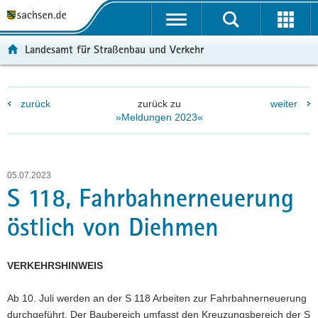
P
P
H
W
F
o
o
a
e
o
r
r
u
i
o
Landesamt für Straßenbau und Verkehr
t
t
p
t
t
a
a
t
e
e
l
l
i
r
r
zurück
zurück zu
weiter
ü
n
n
e
-
»Meldungen 2023«
b
a
h
I
B
e
v
a
n
e
r
i
l
f
r
g
g
t
o
e
05.07.2023
r
a
r
i
S 118, Fahrbahnerneuerung
e
t
m
c
östlich von Diehmen
i
i
a
h
f
o
t
e
n
i
VERKEHRSHINWEIS
n
o
d
n
Ab 10. Juli werden an der S 118 Arbeiten zur Fahrbahnerneuerung
e
durchgeführt. Der Baubereich umfasst den Kreuzungsbereich der S
N