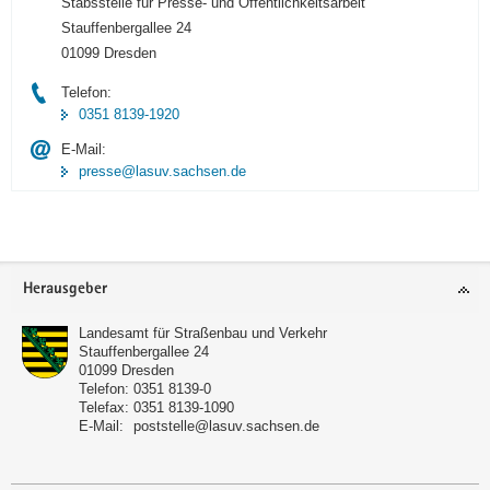
Stabsstelle für Presse- und Öffentlichkeitsarbeit
Stauffenbergallee 24
01099 Dresden
Telefon:
0351 8139-1920
E-Mail:
presse@lasuv.sachsen.de
Footer-
Herausgeber
Bereich
Landesamt für Straßenbau und Verkehr
Stauffenbergallee 24
01099
Dresden
Telefon:
0351 8139-0
Telefax:
0351 8139-1090
E-Mail:
poststelle@lasuv.sachsen.de