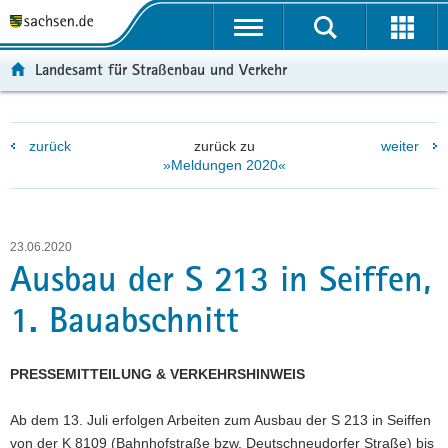
P
P
H
W
F
o
o
a
e
o
r
r
u
i
o
Landesamt für Straßenbau und Verkehr
t
t
p
t
t
a
a
t
e
e
l
l
i
r
r
zurück
zurück zu
weiter
ü
n
n
e
-
»Meldungen 2020«
b
a
h
I
B
e
v
a
n
e
r
i
l
f
r
g
g
t
o
e
23.06.2020
r
a
r
i
Ausbau der S 213 in Seiffen,
e
t
m
c
1. Bauabschnitt
i
i
a
h
f
o
t
e
n
i
PRESSEMITTEILUNG & VERKEHRSHINWEIS
n
o
d
n
Ab dem 13. Juli erfolgen Arbeiten zum Ausbau der S 213 in Seiffen
e
von der K 8109 (Bahnhofstraße bzw. Deutschneudorfer Straße) bis
N