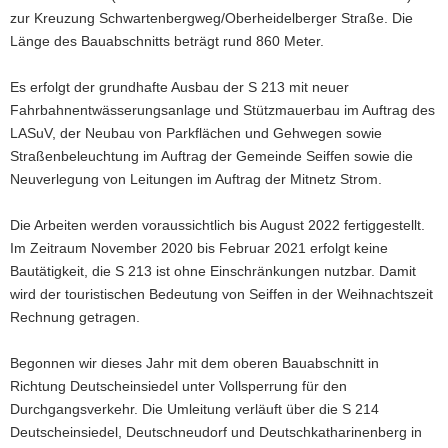
zur Kreuzung Schwartenbergweg/Oberheidelberger Straße. Die
a
Länge des Bauabschnitts beträgt rund 860 Meter.
v
i
Es erfolgt der grundhafte Ausbau der S 213 mit neuer
g
Fahrbahnentwässerungsanlage und Stützmauerbau im Auftrag des
a
LASuV, der Neubau von Parkflächen und Gehwegen sowie
t
Straßenbeleuchtung im Auftrag der Gemeinde Seiffen sowie die
i
Neuverlegung von Leitungen im Auftrag der Mitnetz Strom.
o
n
Die Arbeiten werden voraussichtlich bis August 2022 fertiggestellt.
Im Zeitraum November 2020 bis Februar 2021 erfolgt keine
Bautätigkeit, die S 213 ist ohne Einschränkungen nutzbar. Damit
wird der touristischen Bedeutung von Seiffen in der Weihnachtszeit
Rechnung getragen.
Begonnen wir dieses Jahr mit dem oberen Bauabschnitt in
Richtung Deutscheinsiedel unter Vollsperrung für den
Durchgangsverkehr. Die Umleitung verläuft über die S 214
Deutscheinsiedel, Deutschneudorf und Deutschkatharinenberg in