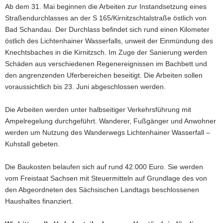
Ab dem 31. Mai beginnen die Arbeiten zur Instandsetzung eines
a
Straßendurchlasses an der S 165/Kirnitzschtalstraße östlich von
v
Bad Schandau. Der Durchlass befindet sich rund einen Kilometer
i
östlich des Lichtenhainer Wasserfalls, unweit der Einmündung des
g
Knechtsbaches in die Kirnitzsch. Im Zuge der Sanierung werden
a
Schäden aus verschiedenen Regenereignissen im Bachbett und
t
den angrenzenden Uferbereichen beseitigt. Die Arbeiten sollen
i
voraussichtlich bis 23. Juni abgeschlossen werden.
o
n
Die Arbeiten werden unter halbseitiger Verkehrsführung mit
Ampelregelung durchgeführt. Wanderer, Fußgänger und Anwohner
werden um Nutzung des Wanderwegs Lichtenhainer Wasserfall –
Kuhstall gebeten.
Die Baukosten belaufen sich auf rund 42.000 Euro. Sie werden
vom Freistaat Sachsen mit Steuermitteln auf Grundlage des von
den Abgeordneten des Sächsischen Landtags beschlossenen
Haushaltes finanziert.