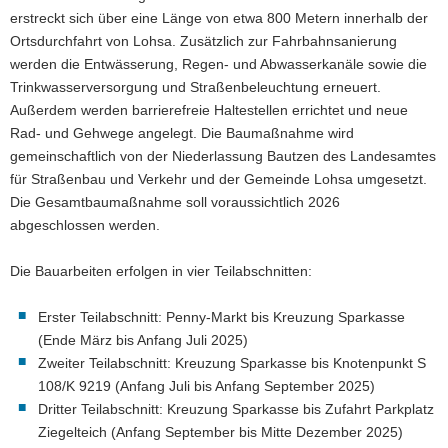
erstreckt sich über eine Länge von etwa 800 Metern innerhalb der
a
Ortsdurchfahrt von Lohsa. Zusätzlich zur Fahrbahnsanierung
v
werden die Entwässerung, Regen- und Abwasserkanäle sowie die
i
Trinkwasserversorgung und Straßenbeleuchtung erneuert.
g
Außerdem werden barrierefreie Haltestellen errichtet und neue
a
Rad- und Gehwege angelegt. Die Baumaßnahme wird
t
gemeinschaftlich von der Niederlassung Bautzen des Landesamtes
i
für Straßenbau und Verkehr und der Gemeinde Lohsa umgesetzt.
o
Die Gesamtbaumaßnahme soll voraussichtlich 2026
n
abgeschlossen werden.
Die Bauarbeiten erfolgen in vier Teilabschnitten:
Erster Teilabschnitt: Penny-Markt bis Kreuzung Sparkasse
(Ende März bis Anfang Juli 2025)
Zweiter Teilabschnitt: Kreuzung Sparkasse bis Knotenpunkt S
108/K 9219 (Anfang Juli bis Anfang September 2025)
Dritter Teilabschnitt: Kreuzung Sparkasse bis Zufahrt Parkplatz
Ziegelteich (Anfang September bis Mitte Dezember 2025)