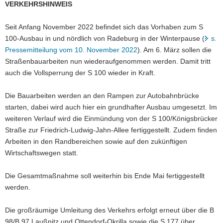
VERKEHRSHINWEIS
a
v
Seit Anfang November 2022 befindet sich das Vorhaben zum S
i
100-Ausbau in und nördlich von Radeburg in der Winterpause (
s.
g
Pressemitteilung vom 10. November 2022
). Am 6. März sollen die
a
Straßenbauarbeiten nun wiederaufgenommen werden. Damit tritt
t
auch die Vollsperrung der S 100 wieder in Kraft.
i
o
Die Bauarbeiten werden an den Rampen zur Autobahnbrücke
n
starten, dabei wird auch hier ein grundhafter Ausbau umgesetzt. Im
weiteren Verlauf wird die Einmündung von der S 100/Königsbrücker
Straße zur Friedrich-Ludwig-Jahn-Allee fertiggestellt. Zudem finden
Arbeiten in den Randbereichen sowie auf den zukünftigen
Wirtschaftswegen statt.
Die Gesamtmaßnahme soll weiterhin bis Ende Mai fertiggestellt
werden.
Die großräumige Umleitung des Verkehrs erfolgt erneut über die B
98/B 97 Laußnitz und Ottendorf-Okrilla sowie die S 177 über