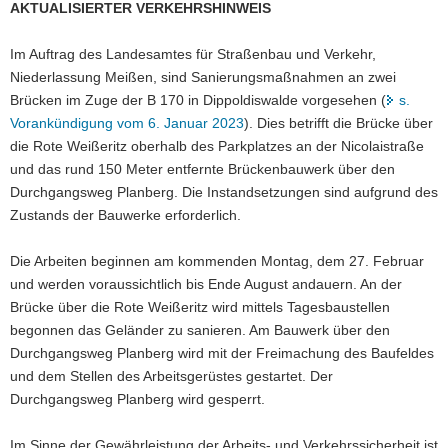
AKTUALISIERTER VERKEHRSHINWEIS
a
v
Im Auftrag des Landesamtes für Straßenbau und Verkehr,
i
Niederlassung Meißen, sind Sanierungsmaßnahmen an zwei
g
Brücken im Zuge der B 170 in Dippoldiswalde vorgesehen (
s.
a
Vorankündigung vom 6. Januar 2023
). Dies betrifft die Brücke über
t
die Rote Weißeritz oberhalb des Parkplatzes an der Nicolaistraße
i
und das rund 150 Meter entfernte Brückenbauwerk über den
o
Durchgangsweg Planberg. Die Instandsetzungen sind aufgrund des
n
Zustands der Bauwerke erforderlich.
Die Arbeiten beginnen am kommenden Montag, dem 27. Februar
und werden voraussichtlich bis Ende August andauern. An der
Brücke über die Rote Weißeritz wird mittels Tagesbaustellen
begonnen das Geländer zu sanieren. Am Bauwerk über den
Durchgangsweg Planberg wird mit der Freimachung des Baufeldes
und dem Stellen des Arbeitsgerüstes gestartet. Der
Durchgangsweg Planberg wird gesperrt.
Im Sinne der Gewährleistung der Arbeits- und Verkehrssicherheit ist